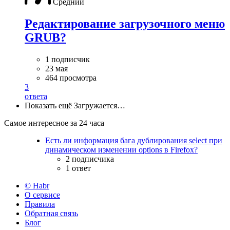
Средний
Редактирование загрузочного меню
GRUB?
1 подписчик
23 мая
464 просмотра
3
ответа
Показать ещё
Загружается…
Самое интересное за 24 часа
Есть ли информация бага дублирования select при
динамическом изменении options в Firefox?
2 подписчика
1 ответ
© Habr
О сервисе
Правила
Обратная связь
Блог