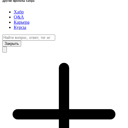
другие проекты хабра
Хабр
Q&A
Карьера
Курсы
Закрыть