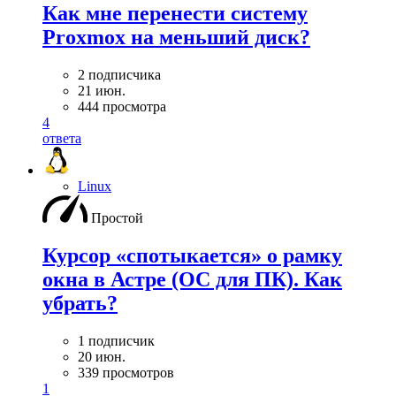
Как мне перенести систему
Proxmox на меньший диск?
2 подписчика
21 июн.
444 просмотра
4
ответа
Linux
Простой
Курсор «спотыкается» о рамку
окна в Астре (ОС для ПК). Как
убрать?
1 подписчик
20 июн.
339 просмотров
1