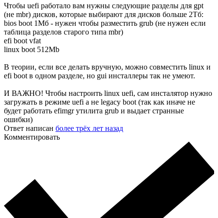
Чтобы uefi работало вам нужны следующие разделы для gpt
(не mbr) дисков, которые выбирают для дисков больше 2Тб:
bios boot 1Мб - нужен чтобы разместить grub (не нужен если
таблица разделов старого типа mbr)
efi boot vfat
linux boot 512Mb
В теории, если все делать вручную, можно совместить linux и
efi boot в одном разделе, но gui инсталлеры так не умеют.
И ВАЖНО! Чтобы настроить linux uefi, сам инсталятор нужно
загружать в режиме uefi а не legacy boot (так как иначе не
будет работать efimgr утилита grub и выдает странные
ошибки)
Ответ написан
более трёх лет назад
Комментировать