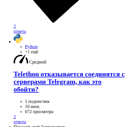
2
ответа
Python
+1 ещё
Средний
Telethon отказывается соединятся с
серверами Telegram, как это
обойти?
1 подписчик
10 июн.
672 просмотра
2
ответа
Показать ещё
Загружается…