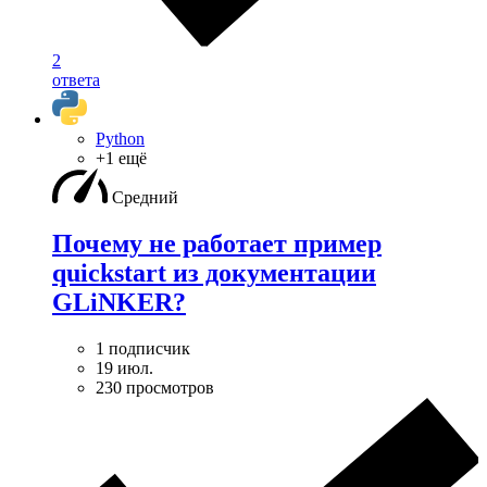
2
ответа
Python
+1 ещё
Средний
Почему не работает пример
quickstart из документации
GLiNKER?
1 подписчик
19 июл.
230 просмотров