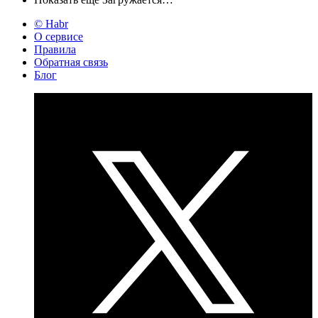
© Habr
О сервисе
Правила
Обратная связь
Блог