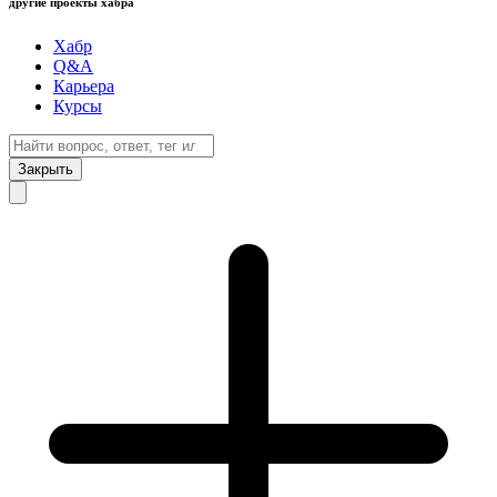
другие проекты хабра
Хабр
Q&A
Карьера
Курсы
Закрыть