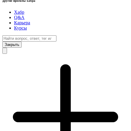
другие проекты хабра
Хабр
Q&A
Карьера
Курсы
Закрыть