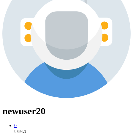
newuser20
0
вклад