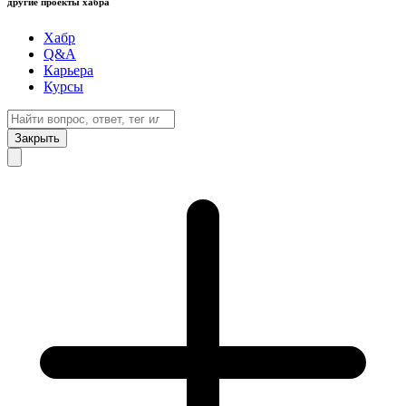
другие проекты хабра
Хабр
Q&A
Карьера
Курсы
Закрыть