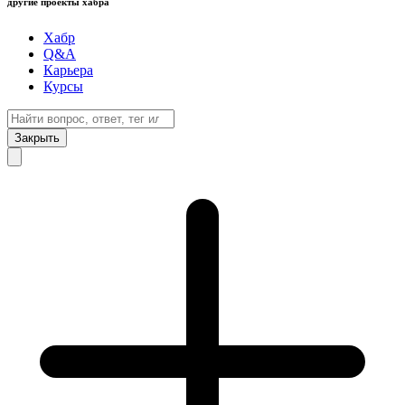
другие проекты хабра
Хабр
Q&A
Карьера
Курсы
Закрыть