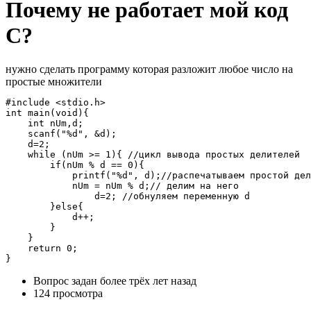
Почему не работает мой код
С?
нужно сделать программу которая разложит любое число на
простые множители
#include <stdio.h>

int main(void){

    int nUm,d;

    scanf("%d", &d);

    d=2;

    while (nUm >= 1){ //цикл вывода простых делителей

        if(nUm % d == 0){

            printf("%d", d);//распечатываем простой дел
            nUm = nUm % d;// делим на него

                d=2; //обнуляем переменную d

        }else{

            d++;

        }

    }

    return 0;

}
Вопрос задан
более трёх лет назад
124 просмотра