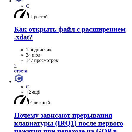
C
Простой
Как открыть файл с расширением
.xdat?
1 подписчик
24 июл.
147 просмотров
2
ответа
C
+2 ещё
Сложный
Почему зависают прерывания
клавиатуры (IRQ1) после первого
нажатия при переходе на GOP в