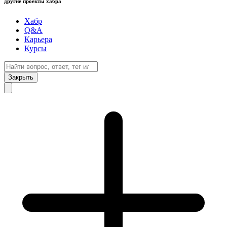
другие проекты хабра
Хабр
Q&A
Карьера
Курсы
Закрыть