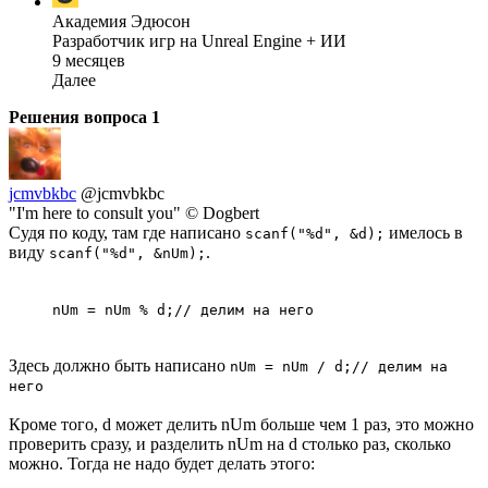
Академия Эдюсон
Разработчик игр на Unreal Engine + ИИ
9 месяцев
Далее
Решения вопроса
1
jcmvbkbc
@jcmvbkbc
"I'm here to consult you" © Dogbert
Судя по коду, там где написано
имелось в
scanf("%d", &d);
виду
.
scanf("%d", &nUm);
nUm = nUm % d;// делим на него
Здесь должно быть написано
nUm = nUm / d;// делим на
него
Кроме того, d может делить nUm больше чем 1 раз, это можно
проверить сразу, и разделить nUm на d столько раз, сколько
можно. Тогда не надо будет делать этого: