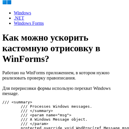
Windows
.NET
Windows Forms
Как можно ускорить
кастомную отрисовку в
WinForms?
Работаю на WinForms приложением, в котором нужно
реализовать проверку правописания.
Для перерисовки формы использую перехват Windows
message.
/// <summary>

        /// Processes Windows messages.

        /// </summary>

        /// <param name="msg">

        /// A Windows Message object.

        /// </param>

        protected override void WndProc(ref Message msg