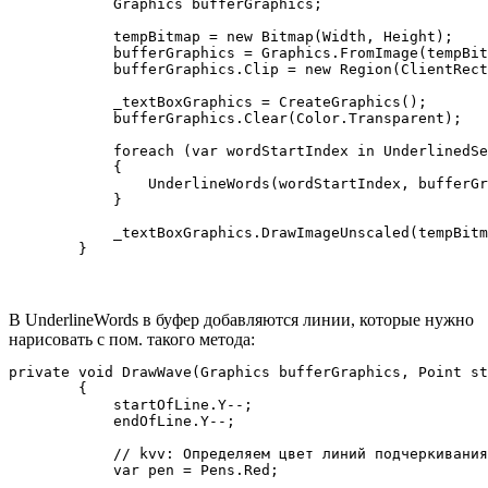
            Graphics bufferGraphics;

            tempBitmap = new Bitmap(Width, Height);

            bufferGraphics = Graphics.FromImage(tempBit
            bufferGraphics.Clip = new Region(ClientRect
            _textBoxGraphics = CreateGraphics();

            bufferGraphics.Clear(Color.Transparent);

            foreach (var wordStartIndex in UnderlinedSe
            {

                UnderlineWords(wordStartIndex, bufferGr
            }

            _textBoxGraphics.DrawImageUnscaled(tempBitm
        }
В UnderlineWords в буфер добавляются линии, которые нужно
нарисовать с пом. такого метода:
private void DrawWave(Graphics bufferGraphics, Point st
        {

            startOfLine.Y--;

            endOfLine.Y--;

            // kvv: Определяем цвет линий подчеркивания
            var pen = Pens.Red;
