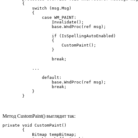
        {

            switch (msg.Msg)

            {

                case WM_PAINT:

                    Invalidate();

                    base.WndProc(ref msg);

                    if (IsSpellingAutoEnabled)

                    {

                        CustomPaint();

                    }

                    break;

            ...

                default:

                    base.WndProc(ref msg);

                    break;

            }

        }
Метод CustomPaint() выглядит так:
private void CustomPaint()

        {

            Bitmap tempBitmap;
