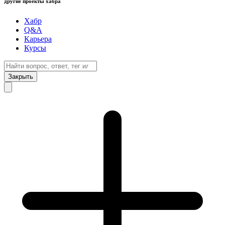
другие проекты хабра
Хабр
Q&A
Карьера
Курсы
Закрыть