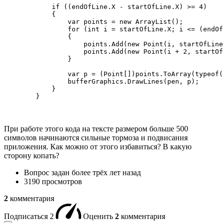
            if ((endOfLine.X - startOfLine.X) >= 4)

            {

                var points = new ArrayList();

                for (int i = startOfLine.X; i <= (endOf
                {

                    points.Add(new Point(i, startOfLine
                    points.Add(new Point(i + 2, startOf
                }

                var p = (Point[])points.ToArray(typeof(
                bufferGraphics.DrawLines(pen, p);

            }

        }
При работе этого кода на тексте размером больше 500
символов начинаются сильные тормоза и подвисания
приложения. Как можно от этого избавиться? В какую
сторону копать?
Вопрос задан
более трёх лет назад
3190 просмотров
2
комментария
Подписаться
2
Оценить
2
комментария