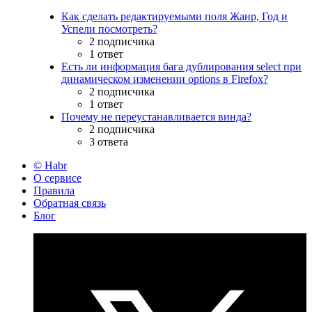
Как сделать редактируемыми поля Жанр, Год и
Успели посмотреть?
2 подписчика
1 ответ
Есть ли информация бага дублирования select при
динамическом изменении options в Firefox?
2 подписчика
1 ответ
Почему не переустанавливается винда?
2 подписчика
3 ответа
© Habr
О сервисе
Правила
Обратная связь
Блог