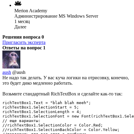
Merion Academy
Администрирование MS Windows Server
1 месяц
Далее
Решения вопроса
0
Пригласить эксперта
Ответы на вопрос
1
aush
@aush
Не надо так делать. У вас куча логики на отрисовку, конечно,
это будет дико медленно работать.
Возьмите стандартный RichTextBox и сделайте как-то так:
richTextBox1.Text = "blah blah meeh";

richTextBox1.SelectionStart = 5;

richTextBox1.SelectionLength = 4;

richTextBox1.SelectionFont = new Font(richTextBox1.Sele
// еще варианты:

//richTextBox1.SelectionColor = Color.Red;

//richTextBox1.SelectionBackColor = Color.Yellow;
