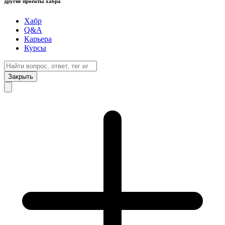
другие проекты хабра
Хабр
Q&A
Карьера
Курсы
Закрыть