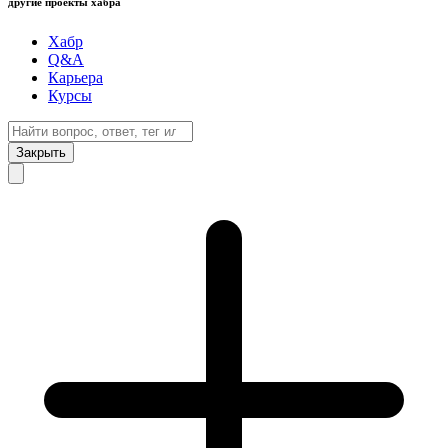
другие проекты хабра
Хабр
Q&A
Карьера
Курсы
Закрыть