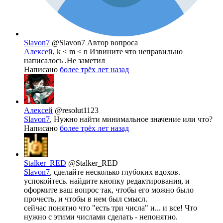
Slavon7
@Slavon7
Автор вопроса
Алексей
, k < m < n Извините что неправильно
написалось .Не заметил
Написано
более трёх лет назад
Алексей
@resolut1123
Slavon7
, Нужно найти минимальное значение или что?
Написано
более трёх лет назад
Stalker_RED
@Stalker_RED
Slavon7
, сделайте несколько глубоких вдохов.
успокойтесь. найдите кнопку редактирования, и
оформите ваш вопрос так, чтобы его можно было
прочесть, и чтобы в нем был смысл.
сейчас понятно что "есть три числа" и... и все! Что
нужно с этими числами сделать - непонятно.