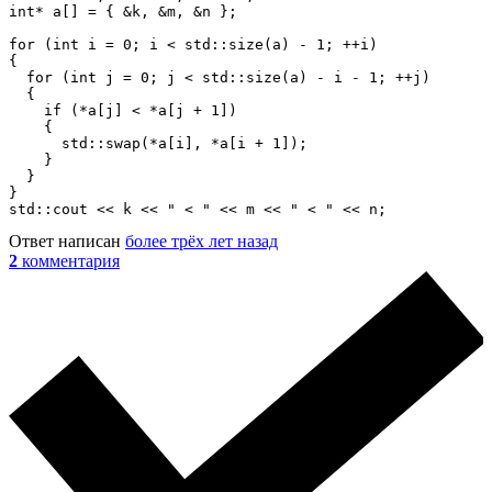
int* a[] = { &k, &m, &n };

for (int i = 0; i < std::size(a) - 1; ++i)

{

  for (int j = 0; j < std::size(a) - i - 1; ++j)

  {

    if (*a[j] < *a[j + 1])

    {

      std::swap(*a[i], *a[i + 1]);

    }

  }

}

std::cout << k << " < " << m << " < " << n;
Ответ написан
более трёх лет назад
2
комментария