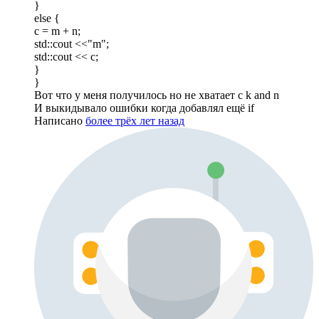
}
else {
c = m + n;
std::cout <<"m";
std::cout << c;
}
}
Вот что у меня получилось но не хватает c k and n
И выкидывало ошибки когда добавлял ещё if
Написано
более трёх лет назад