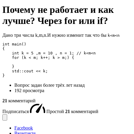
Почему не работает и как
лучше? Через for или if?
Дано три числа k,m,n.И нужно изменит так что бы
k<m<n
int main()

{

    int k = 5 ,m = 10 , n = 1; // k<m<n

    for (k < m; k++; k > m;) {

    }

    std::cout << k;

}
Вопрос задан
более трёх лет назад
192 просмотра
21
комментарий
Подписаться
Простой
21
комментарий
Facebook
Вконтакте