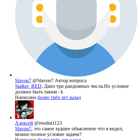
Slavon7
@Slavon7
Автор вопроса
Stalker_RED
, Дано три рандомных числа.Но условие
должно быть таким : k
Написано
более трёх лет назад
Алексей
@resolut1123
Slavon7
, это самое худшее объяснение что я видел,
можно полное условие задачи?
Написано
более трёх лет назад