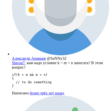
Александр Ананьев
@SaNNy32
Slavon7
, вам надо условие k < m < n записать? В этом
вопрос?
if(k < m && m < n)

{

  // to do something

}
Написано
более трёх лет назад