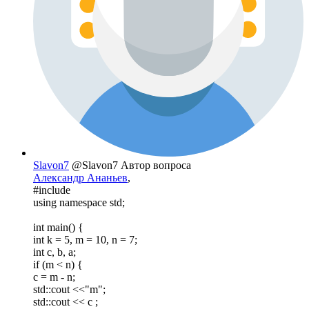
Slavon7
@Slavon7
Автор вопроса
Александр Ананьев
,
#include
using namespace std;
int main() {
int k = 5, m = 10, n = 7;
int c, b, a;
if (m < n) {
c = m - n;
std::cout <<"m";
std::cout << c ;