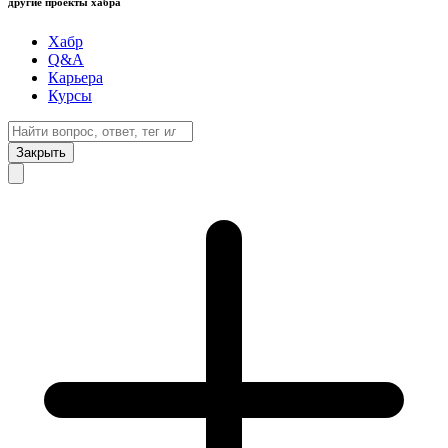
другие проекты хабра
Хабр
Q&A
Карьера
Курсы
Закрыть