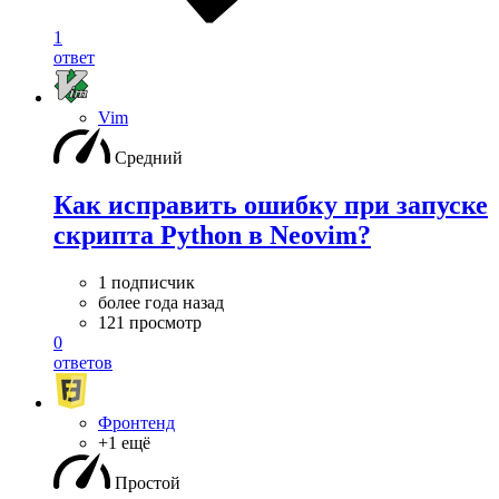
1
ответ
Vim
Средний
Как исправить ошибку при запуске
скрипта Python в Neovim?
1 подписчик
более года назад
121 просмотр
0
ответов
Фронтенд
+1 ещё
Простой