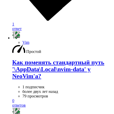
1
ответ
Vim
Простой
Как поменять стандартный путь
'\AppData\Local\nvim-data' у
NeoVim'а?
1 подписчик
более двух лет назад
79 просмотров
0
ответов