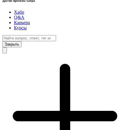
другие проекты хабра
Хабр
Q&A
Карьера
Курсы
Закрыть