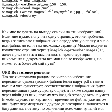
$imagick = new Imagick();

$imagick->setResolution(150, 150);

$imagick->readImage($url);

$imagick->writeImages('files/myfile.jpg', false);

$imagick->destroy();
Как мне получить на выходе ссылки на эти изображения?
Если мне нужно получить одну страницу, это не проблема,
ведь я записываю изображения в определённую папку и знаю
имя файла, но если там несколько страниц? Можно получить
количество страниц через
,
$imagick->getNumberImages();
далее присваивать и высчитывать через операторы
инкремента и декремента все мои новые изображения, но
может есть более лёгкий путь?
UPD Вот готовое решение
Так же я использую рандомное число во избежание
перезаписи существующих файлов (если вдруг pdf с таким
именем уже существует, соответственно изображения будут
перезаписывать уже существующие), и так же создаю папку
через mkdir для них , потому что imagick этого делать не умеет.
В моём случае, эти картинки - временные файлы, уже потом
они будут перемещаться в другую директорию и заноситься в
базу данных, поэтому по окончании всех манипуляций моя