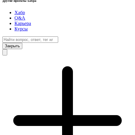
другие проекты хабра
Хабр
Q&A
Карьера
Курсы
Закрыть