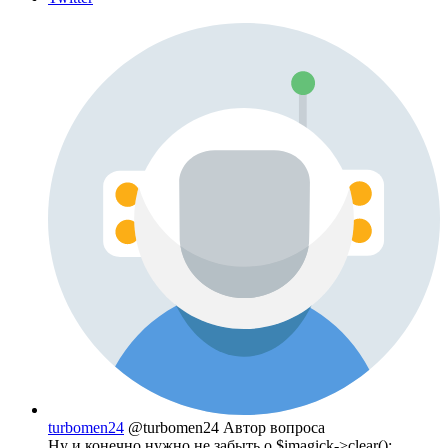
turbomen24
@turbomen24
Автор вопроса
Ну и конечно нужно не забыть о $imagick->clear();