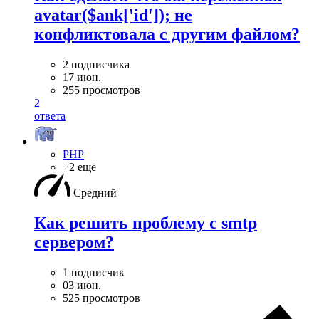
avatar($ank['id']); не
конфликтовала с другим файлом?
2 подписчика
17 июн.
255 просмотров
2
ответа
PHP
+2 ещё
Средний
Как решить проблему с smtp
сервером?
1 подписчик
03 июн.
525 просмотров