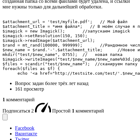
созданная папка со всеми файлами будет удалена, и ссылки
мне нужны только для дальнейшей обработки.
$attachment_url = 'test/myfile.pdf';   // Мой файл

$attachment_title = *имя файла*;   // В моём случае я п
$imagick = new Imagick();	//запускаем imagick

$imagick->setResolution(150, 150);

$imagick->readImage($attachment_url);

$rand = mt_rand(100000, 999999);       //Рандомное числ
$new_name = $rand.'-'.$attachment_title;      //Новое и
mkdir("test/$new_name", 0755);  //   новая папка

$imagick->writeImages("test/$new_name/$new_name%03d.jpg
$files = scandir("test/$new_name");  //сканируем папку

foreach($files as $f) {

      echo '<a href="http://testsite.com/test/'.$new_na
Вопрос задан
более трёх лет назад
161 просмотр
1
комментарий
Подписаться
2
Простой
1
комментарий
Facebook
Вконтакте
Twitter