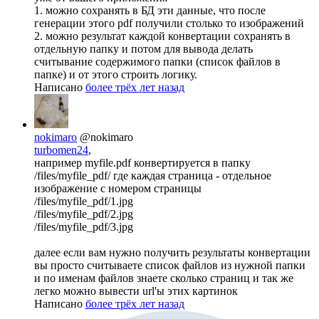
1. можно сохранять в БД эти данные, что после
генерации этого pdf получили столько то изображений
2. можно результат каждой конвертации сохранять в
отдельную папку и потом для вывода делать
считывание содержимого папки (список файлов в
папке) и от этого строить логику.
Написано
более трёх лет назад
nokimaro
@nokimaro
turbomen24
,
например myfile.pdf конвертируется в папку
/files/myfile_pdf/ где каждая страница - отдельное
изображение с номером страницы
/files/myfile_pdf/1.jpg
/files/myfile_pdf/2.jpg
/files/myfile_pdf/3.jpg
далее если вам нужно получить результаты конвертации
вы просто считываете список файлов из нужной папки
и по именам файлов знаете сколько страниц и так же
легко можно вывести url'ы этих картинок
Написано
более трёх лет назад