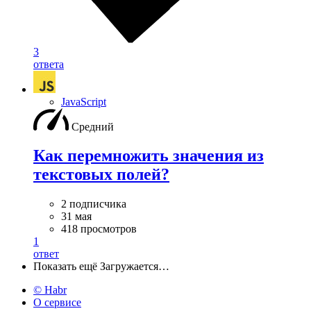
3
ответа
JavaScript
Средний
Как перемножить значения из
текстовых полей?
2 подписчика
31 мая
418 просмотров
1
ответ
Показать ещё
Загружается…
© Habr
О сервисе