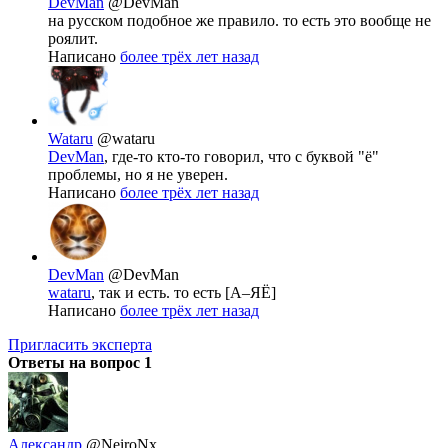
DevMan
@DevMan
на русском подобное же правило. то есть это вообще не
роялит.
Написано
более трёх лет назад
Wataru
@wataru
DevMan
, где-то кто-то говорил, что с буквой "ё"
проблемы, но я не уверен.
Написано
более трёх лет назад
DevMan
@DevMan
wataru
, так и есть. то есть [А–ЯЁ]
Написано
более трёх лет назад
Пригласить эксперта
Ответы на вопрос
1
Александр
@NeiroNx