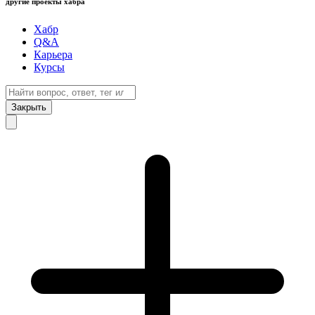
другие проекты хабра
Хабр
Q&A
Карьера
Курсы
Закрыть