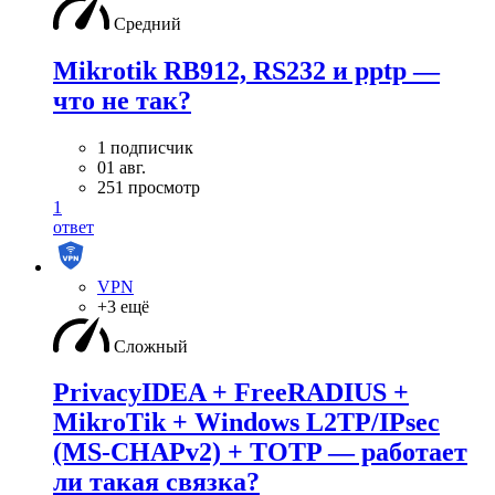
Средний
Mikrotik RB912, RS232 и pptp —
что не так?
1 подписчик
01 авг.
251 просмотр
1
ответ
VPN
+3 ещё
Сложный
PrivacyIDEA + FreeRADIUS +
MikroTik + Windows L2TP/IPsec
(MS-CHAPv2) + TOTP — работает
ли такая связка?