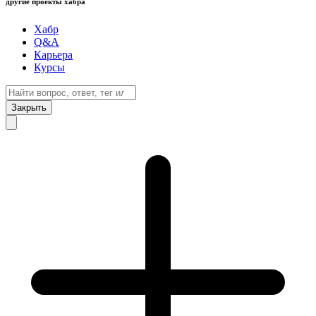
другие проекты хабра
Хабр
Q&A
Карьера
Курсы
Закрыть