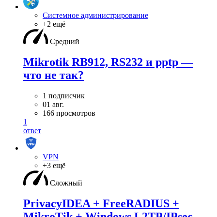
Системное администрирование
+2 ещё
Средний
Mikrotik RB912, RS232 и pptp —
что не так?
1 подписчик
01 авг.
166 просмотров
1
ответ
VPN
+3 ещё
Сложный
PrivacyIDEA + FreeRADIUS +
MikroTik + Windows L2TP/IPsec