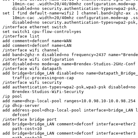
    10min-cac .width=20/40/80mhz configuration.mode=ap 
    disabled=no security.authentication-types=wpa2-psk,
set [ find default-name=wifi2 ] channel.band=2ghz-ax .s
    10min-cac .width=20/40mhz configuration.mode=ap .ss
    disabled=no security.authentication-types=wpa2-psk,
/interface ethernet switch

set switch1 cpu-flow-control=yes

/interface list

add comment=defconf name=WAN

add comment=defconf name=LAN

/interface wifi channel

add band=2ghz-n disabled=no frequency=2437 name="Brende
/interface wifi configuration

add disabled=no mode=ap name=Brendex-Studios-2GHz-Conf 
/interface wifi datapath

add bridge=bridge_LAN disabled=no name=Datapath_Bridge_
    traffic-processing=on-cap

/interface wifi security

add authentication-types=wpa2-psk,wpa3-psk disabled=no 
    Brendex-Studios-WiFi-Security

/ip pool

add name=dhcp-local-pool ranges=10.0.98.10-10.0.98.254

/ip dhcp-server

add address-pool=dhcp-local-pool interface=bridge_LAN l
    defconf

/interface bridge port

add bridge=bridge_LAN comment=defconf interface=ether2 
    path-cost=10

add bridge=bridge_LAN comment=defconf interface=ether3 
    path-cost=10
