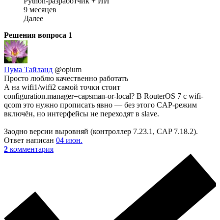
Python-разработчик + ИИ
9 месяцев
Далее
Решения вопроса
1
Пума Тайланд
@opium
Просто люблю качественно работать
А на wifi1/wifi2 самой точки стоит
configuration.manager=capsman-or-local? В RouterOS 7 с wifi-
qcom это нужно прописать явно — без этого CAP-режим
включён, но интерфейсы не переходят в slave.
Заодно версии выровняй (контроллер 7.23.1, CAP 7.18.2).
Ответ написан
04 июн.
2
комментария