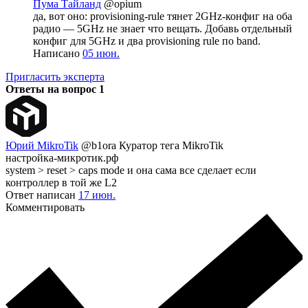
Пума Тайланд
@opium
да, вот оно: provisioning-rule тянет 2GHz-конфиг на оба
радио — 5GHz не знает что вещать. Добавь отдельный
конфиг для 5GHz и два provisioning rule по band.
Написано
05 июн.
Пригласить эксперта
Ответы на вопрос
1
Юрий MikroTik
@b1ora
Куратор тега MikroTik
настройка-микротик.рф
system > reset > caps mode и она сама все сделает если
контроллер в той же L2
Ответ написан
17 июн.
Комментировать