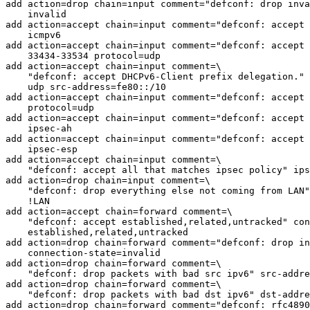
add action=drop chain=input comment="defconf: drop inva
    invalid

add action=accept chain=input comment="defconf: accept 
    icmpv6

add action=accept chain=input comment="defconf: accept 
    33434-33534 protocol=udp

add action=accept chain=input comment=\

    "defconf: accept DHCPv6-Client prefix delegation." 
    udp src-address=fe80::/10

add action=accept chain=input comment="defconf: accept 
    protocol=udp

add action=accept chain=input comment="defconf: accept 
    ipsec-ah

add action=accept chain=input comment="defconf: accept 
    ipsec-esp

add action=accept chain=input comment=\

    "defconf: accept all that matches ipsec policy" ips
add action=drop chain=input comment=\

    "defconf: drop everything else not coming from LAN"
    !LAN

add action=accept chain=forward comment=\

    "defconf: accept established,related,untracked" con
    established,related,untracked

add action=drop chain=forward comment="defconf: drop in
    connection-state=invalid

add action=drop chain=forward comment=\

    "defconf: drop packets with bad src ipv6" src-addre
add action=drop chain=forward comment=\

    "defconf: drop packets with bad dst ipv6" dst-addre
add action=drop chain=forward comment="defconf: rfc4890