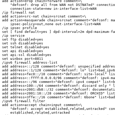
add action=drop chain=forward comment=\

    "defconf: drop all from WAN not DSTNATed" connectio
    connection-state=new in-interface-list=WAN

/ip firewall nat

add action=src-nat chain=srcnat comment=\

add action=masquerade chain=srcnat comment="defconf: ma
    ipsec-policy=out,none out-interface-list=WAN

/ip ipsec profile

set [ find default=yes ] dpd-interval=2m dpd-maximum-fa
/ip service

set ftp disabled=yes

set ssh disabled=yes

set telnet disabled=yes

set api disabled=yes

set api-ssl disabled=yes

set winbox port=8811

/ipv6 firewall address-list

add address=::/128 comment="defconf: unspecified addres
add address=::1/128 comment="defconf: lo" list=bad_ipv6

add address=fec0::/10 comment="defconf: site-local" lis
add address=::ffff:0.0.0.0/96 comment="defconf: ipv4-ma
add address=::/96 comment="defconf: ipv4 compat" list=b
add address=100::/64 comment="defconf: discard only " l
add address=2001:db8::/32 comment="defconf: documentati
add address=2001:10::/28 comment="defconf: ORCHID" list
add address=3ffe::/16 comment="defconf: 6bone" list=bad
/ipv6 firewall filter

add action=accept chain=input comment=\

    "defconf: accept established,related,untracked" con
    established,related,untracked
