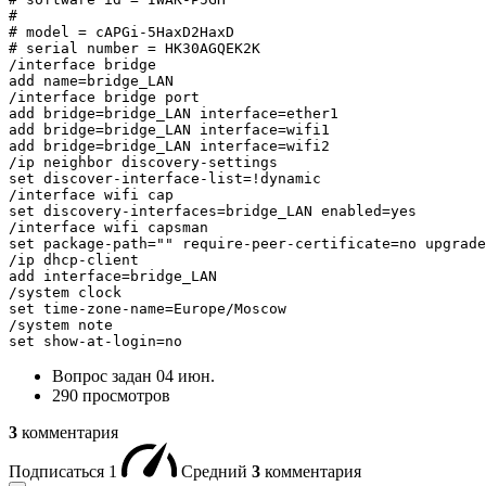
#

# model = cAPGi-5HaxD2HaxD

# serial number = HK30AGQEK2K

/interface bridge

add name=bridge_LAN

/interface bridge port

add bridge=bridge_LAN interface=ether1

add bridge=bridge_LAN interface=wifi1

add bridge=bridge_LAN interface=wifi2

/ip neighbor discovery-settings

set discover-interface-list=!dynamic

/interface wifi cap

set discovery-interfaces=bridge_LAN enabled=yes

/interface wifi capsman

set package-path="" require-peer-certificate=no upgrade
/ip dhcp-client

add interface=bridge_LAN

/system clock

set time-zone-name=Europe/Moscow

/system note

set show-at-login=no
Вопрос задан
04 июн.
290 просмотров
3
комментария
Подписаться
1
Средний
3
комментария