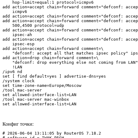
    hop-limit=equal:1 protocol=icmpv6

add action=accept chain=forward comment="defconf: accep
    icmpv6

add action=accept chain=forward comment="defconf: accep
add action=accept chain=forward comment="defconf: accep
    500,4500 protocol=udp

add action=accept chain=forward comment="defconf: accep
    ipsec-ah

add action=accept chain=forward comment="defconf: accep
    ipsec-esp

add action=accept chain=forward comment=\

    "defconf: accept all that matches ipsec policy" ips
add action=drop chain=forward comment=\

    "defconf: drop everything else not coming from LAN"
    !LAN

/ipv6 nd

set [ find default=yes ] advertise-dns=yes

/system clock

set time-zone-name=Europe/Moscow

/tool mac-server

set allowed-interface-list=LAN

/tool mac-server mac-winbox

set allowed-interface-list=LAN
Конфиг точки:
# 2026-06-04 13:11:05 by RouterOS 7.18.2

# software id = IWAK-P5GH
