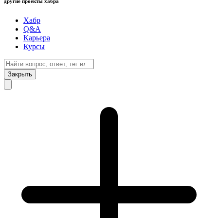
другие проекты хабра
Хабр
Q&A
Карьера
Курсы
Закрыть