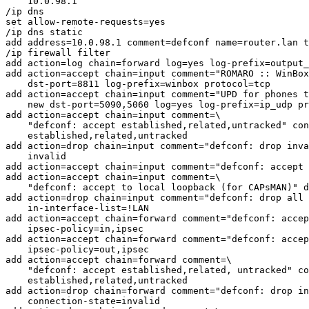
    10.0.98.1

/ip dns

set allow-remote-requests=yes

/ip dns static

add address=10.0.98.1 comment=defconf name=router.lan t
/ip firewall filter

add action=log chain=forward log=yes log-prefix=output_
add action=accept chain=input comment="ROMARO :: WinBox
    dst-port=8811 log-prefix=winbox protocol=tcp

add action=accept chain=input comment="UPD for phones t
    new dst-port=5090,5060 log=yes log-prefix=ip_udp pr
add action=accept chain=input comment=\

    "defconf: accept established,related,untracked" con
    established,related,untracked

add action=drop chain=input comment="defconf: drop inva
    invalid

add action=accept chain=input comment="defconf: accept 
add action=accept chain=input comment=\

    "defconf: accept to local loopback (for CAPsMAN)" d
add action=drop chain=input comment="defconf: drop all 
    in-interface-list=!LAN

add action=accept chain=forward comment="defconf: accep
    ipsec-policy=in,ipsec

add action=accept chain=forward comment="defconf: accep
    ipsec-policy=out,ipsec

add action=accept chain=forward comment=\

    "defconf: accept established,related, untracked" co
    established,related,untracked

add action=drop chain=forward comment="defconf: drop in
    connection-state=invalid
