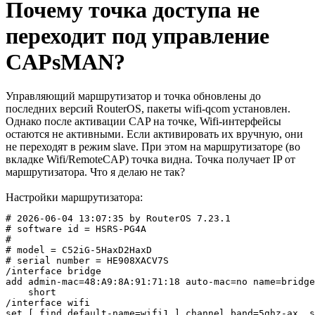
Почему точка доступа не
переходит под управление
CAPsMAN?
Управляющий маршрутизатор и точка обновлены до
последних версий RouterOS, пакеты wifi-qcom установлен.
Однако после активации CAP на точке, Wifi-интерфейсы
остаются не активными. Если активировать их вручную, они
не переходят в режим slave. При этом на маршрутизаторе (во
вкладке Wifi/RemoteCAP) точка видна. Точка получает IP от
маршрутизатора. Что я делаю не так?
Настройки маршрутизатора:
# 2026-06-04 13:07:35 by RouterOS 7.23.1

# software id = HSRS-PG4A

#

# model = C52iG-5HaxD2HaxD

# serial number = HE908XACV7S

/interface bridge

add admin-mac=48:A9:8A:91:71:18 auto-mac=no name=bridge
    short

/interface wifi

set [ find default-name=wifi1 ] channel.band=5ghz-ax .s