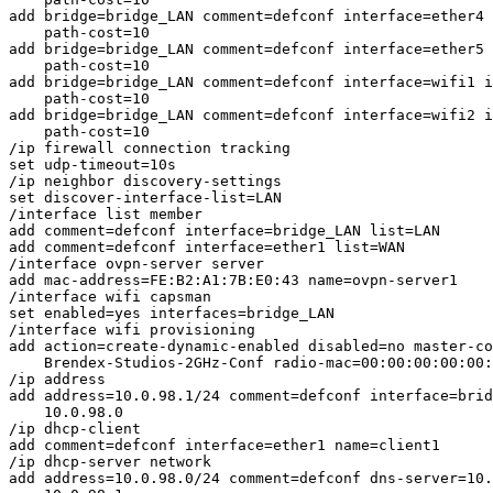
add bridge=bridge_LAN comment=defconf interface=ether4 
    path-cost=10

add bridge=bridge_LAN comment=defconf interface=ether5 
    path-cost=10

add bridge=bridge_LAN comment=defconf interface=wifi1 i
    path-cost=10

add bridge=bridge_LAN comment=defconf interface=wifi2 i
    path-cost=10

/ip firewall connection tracking

set udp-timeout=10s

/ip neighbor discovery-settings

set discover-interface-list=LAN

/interface list member

add comment=defconf interface=bridge_LAN list=LAN

add comment=defconf interface=ether1 list=WAN

/interface ovpn-server server

add mac-address=FE:B2:A1:7B:E0:43 name=ovpn-server1

/interface wifi capsman

set enabled=yes interfaces=bridge_LAN

/interface wifi provisioning

add action=create-dynamic-enabled disabled=no master-co
    Brendex-Studios-2GHz-Conf radio-mac=00:00:00:00:00:
/ip address

add address=10.0.98.1/24 comment=defconf interface=brid
    10.0.98.0

/ip dhcp-client

add comment=defconf interface=ether1 name=client1

/ip dhcp-server network

add address=10.0.98.0/24 comment=defconf dns-server=10.