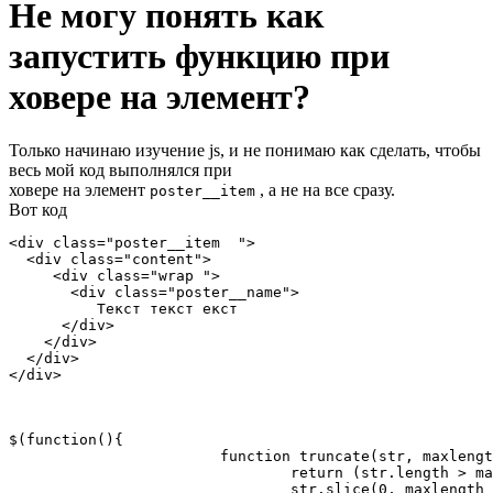
Не могу понять как
запустить функцию при
ховере на элемент?
Только начинаю изучение js, и не понимаю как сделать, чтобы
весь мой код выполнялся при
ховере на элемент
, а не на все сразу.
poster__item
Вот код
<div class="poster__item  ">			

  <div class="content">

     <div class="wrap ">

       <div class="poster__name">

          Текст текст екст 

      </div> 

    </div>	

  </div>

</div>
$(function(){

			function truncate(str, maxlength) {

				return (str.length > maxlength) ?

				str.slice(0, maxlength - 1) + '…' : str;
