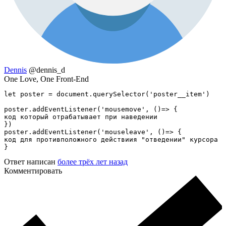
Dennis
@dennis_d
One Love, One Front-End
let poster = document.querySelector('poster__item')

poster.addEventListener('mousemove', ()=> {

код который отрабатывает при наведении

})

poster.addEventListener('mouseleave', ()=> {

код для противположного действиия "отведении" курсора

}
Ответ написан
более трёх лет назад
Комментировать