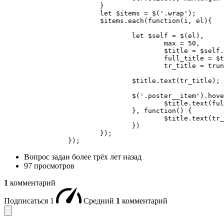
			}

			let $items = $('.wrap');

			$items.each(function(i, el){

				let $self = $(el),

					max = 50,

					$title = $self.find('.poster__name'),

					full_title = $title.text(),

					tr_title = truncate(full_title, max);

				$title.text(tr_title);

				$('.poster__item').hover(function() {

					$title.text(full_title);

				}, function() {

					$title.text(tr_title);

				})

			});

		});
Вопрос задан
более трёх лет назад
97 просмотров
1
комментарий
Подписаться
1
Средний
1
комментарий