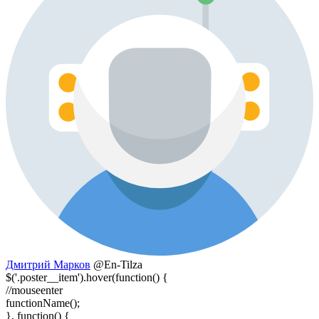
Дмитрий Марков
@En-Tilza
$('.poster__item').hover(function() {
//mouseenter
functionName();
}, function() {