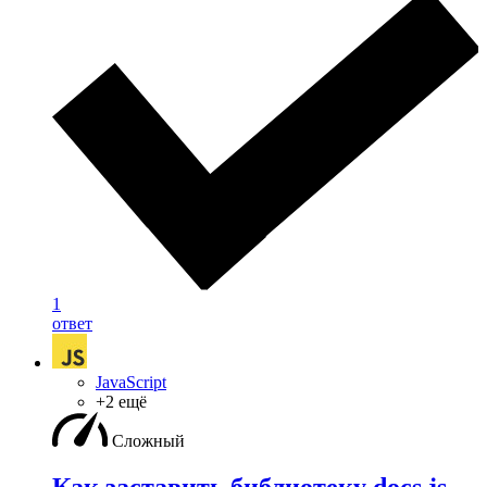
1
ответ
JavaScript
+2 ещё
Сложный
Как заставить библиотеку docs js