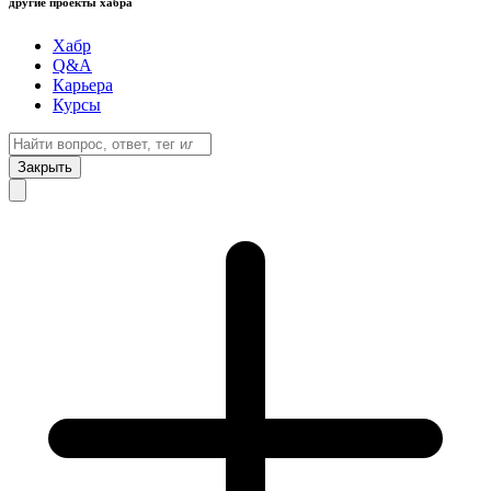
другие проекты хабра
Хабр
Q&A
Карьера
Курсы
Закрыть