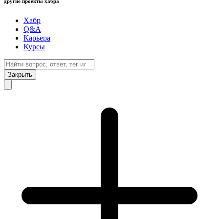
другие проекты хабра
Хабр
Q&A
Карьера
Курсы
Закрыть