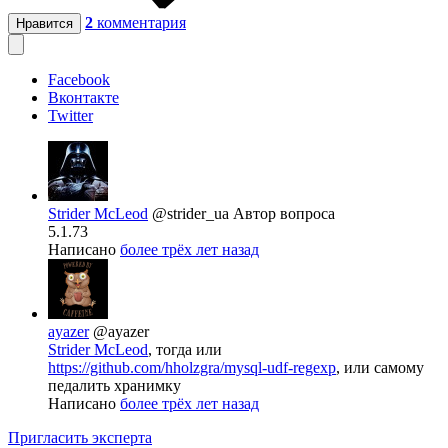
2
комментария
Нравится
Facebook
Вконтакте
Twitter
Strider McLeod
@strider_ua
Автор вопроса
5.1.73
Написано
более трёх лет назад
ayazer
@ayazer
Strider McLeod
, тогда или
https://github.com/hholzgra/mysql-udf-regexp
, или самому
педалить хранимку
Написано
более трёх лет назад
Пригласить эксперта