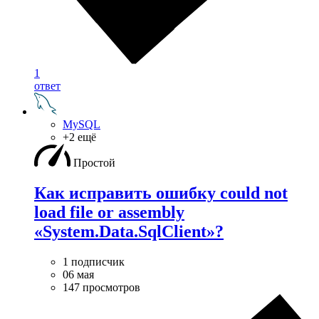
1
ответ
MySQL
+2 ещё
Простой
Как исправить ошибку could not
load file or assembly
«System.Data.SqlClient»?
1 подписчик
06 мая
147 просмотров