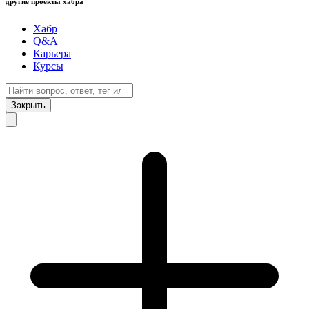
другие проекты хабра
Хабр
Q&A
Карьера
Курсы
Закрыть