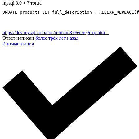
mysql 8.0 + ? тогда
UPDATE products SET full_description = REGEXP_REPLACE(f
https://dev.mysql.com/doc/refman/8.0/en/regexp.htm...
Ответ написан
более трёх лет назад
2
комментария