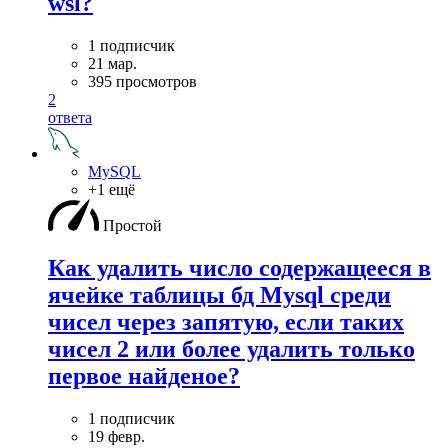
wsl?
1 подписчик
21 мар.
395 просмотров
2
ответа
MySQL
+1 ещё
Простой
Как удалить число содержащееся в
ячейке таблицы бд Mysql среди
чисел через запятую, если таких
чисел 2 или более удалить только
первое найденое?
1 подписчик
19 февр.