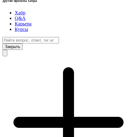
другие проекты хабра
Хабр
Q&A
Карьера
Курсы
Закрыть