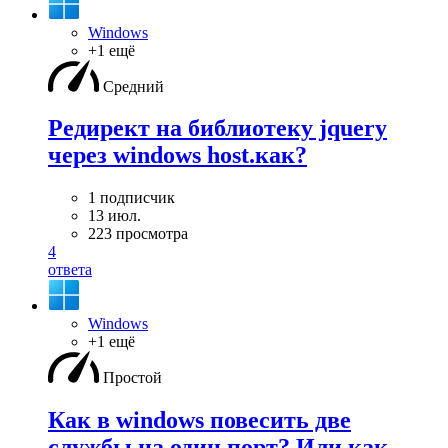
Windows
+1 ещё
Средний
Редирект на библиотеку jquery
через windows host.как?
1 подписчик
13 июл.
223 просмотра
4
ответа
Windows
+1 ещё
Простой
Как в windows повесить две
службы на один порт? Или как