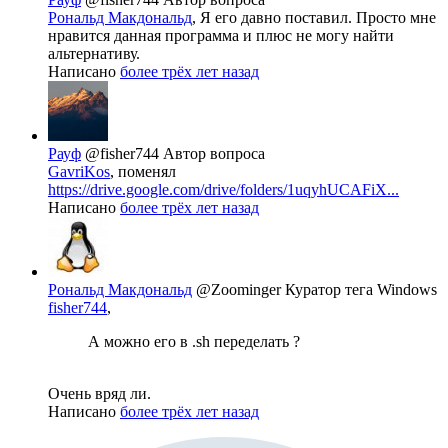
Рональд Макдональд
, Я его давно поставил. Просто мне
нравится данная программа и плюс не могу найти
альтернативу.
Написано
более трёх лет назад
Рауф
@fisher744
Автор вопроса
GavriKos
, поменял
https://drive.google.com/drive/folders/1uqyhUCAFiX...
Написано
более трёх лет назад
Рональд Макдональд
@Zoominger
Куратор тега Windows
fisher744
,
А можно его в .sh переделать ?
Очень вряд ли.
Написано
более трёх лет назад