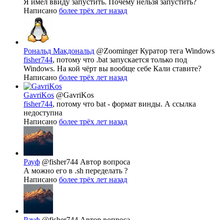
Я имел ввиду запустить. Почему нельзя запустить?
Написано
более трёх лет назад
Рональд Макдональд
@Zoominger
Куратор тега Windows
fisher744
, потому что .bat запускается только под
Windows. На кой чёрт вы вообще себе Кали ставите?
Написано
более трёх лет назад
GavriKos
@GavriKos
fisher744
, потому что bat - формат винды. А ссылка
недоступна
Написано
более трёх лет назад
Рауф
@fisher744
Автор вопроса
А можно его в .sh переделать ?
Написано
более трёх лет назад
Рауф
@fisher744
Автор вопроса