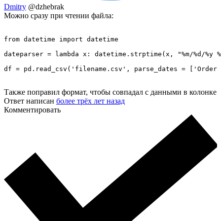
Dmitry
@dzhebrak
Можно сразу при чтении файла:
from datetime import datetime

dateparser = lambda x: datetime.strptime(x, "%m/%d/%y %
df = pd.read_csv('filename.csv', parse_dates = ['Order 
Также поправил формат, чтобы совпадал с данными в колонке
Ответ написан
более трёх лет назад
Комментировать