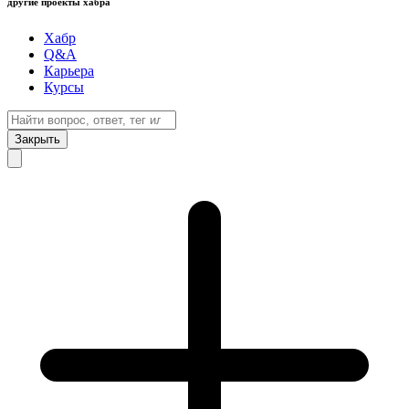
другие проекты хабра
Хабр
Q&A
Карьера
Курсы
Закрыть