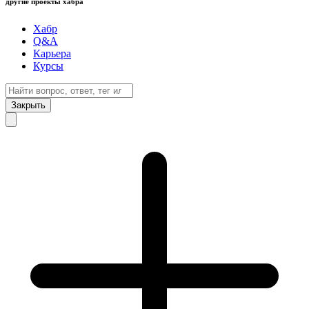
другие проекты хабра
Хабр
Q&A
Карьера
Курсы
Закрыть