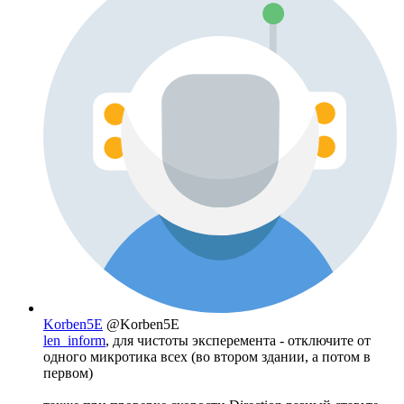
Korben5E
@Korben5E
len_inform
, для чистоты эксперемента - отключите от
одного микротика всех (во втором здании, а потом в
первом)