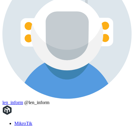
len_inform
@len_inform
MikroTik