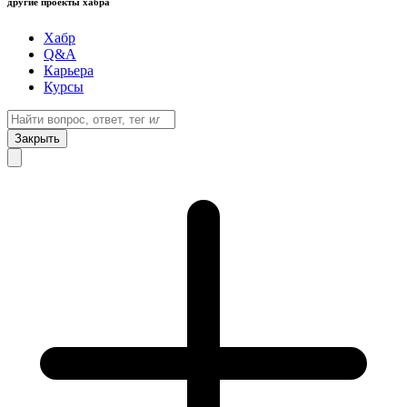
другие проекты хабра
Хабр
Q&A
Карьера
Курсы
Закрыть