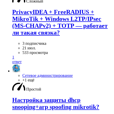
Сложный
PrivacyIDEA + FreeRADIUS +
MikroTik + Windows L2TP/IPsec
(MS-CHAPv2) + TOTP — работает
ли такая связка?
3 подписчика
21 июл.
533 просмотра
1
ответ
Сетевое администрирование
+1 ещё
Простой
Настройка защиты dhcp
snooping+arp spoofing mikrotik?