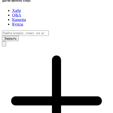
другие проекты хабра
Хабр
Q&A
Карьера
Курсы
Закрыть