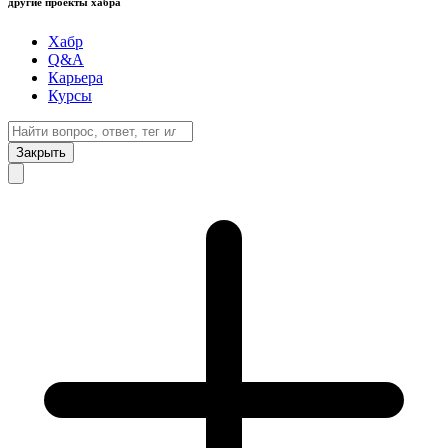
другие проекты хабра
Хабр
Q&A
Карьера
Курсы
Закрыть