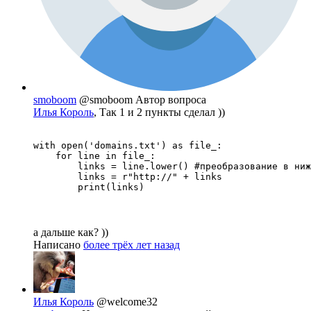
smoboom
@smoboom
Автор вопроса
Илья Король
, Так 1 и 2 пункты сделал ))
with open('domains.txt') as file_:

    for line in file_:

        links = line.lower() #преобразование в ниж
        links = r"http://" + links

        print(links)
а дальше как? ))
Написано
более трёх лет назад
Илья Король
@welcome32