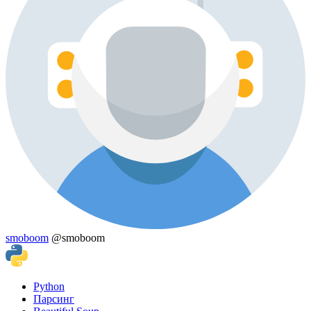
smoboom
@smoboom
Python
Парсинг