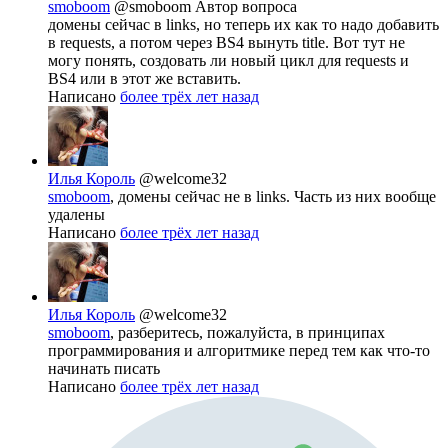
smoboom
@smoboom
Автор вопроса
домены сейчас в links, но теперь их как то надо добавить
в requests, а потом через BS4 вынуть title. Вот тут не
могу понять, создовать ли новый цикл для requests и
BS4 или в этот же вставить.
Написано
более трёх лет назад
Илья Король
@welcome32
smoboom
, домены сейчас не в links. Часть из них вообще
удалены
Написано
более трёх лет назад
Илья Король
@welcome32
smoboom
, разберитесь, пожалуйста, в принципах
программирования и алгоритмике перед тем как что-то
начинать писать
Написано
более трёх лет назад