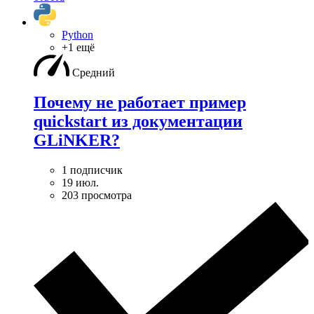
Python
+1 ещё
Средний
Почему не работает пример
quickstart из документации
GLiNKER?
1 подписчик
19 июл.
203 просмотра