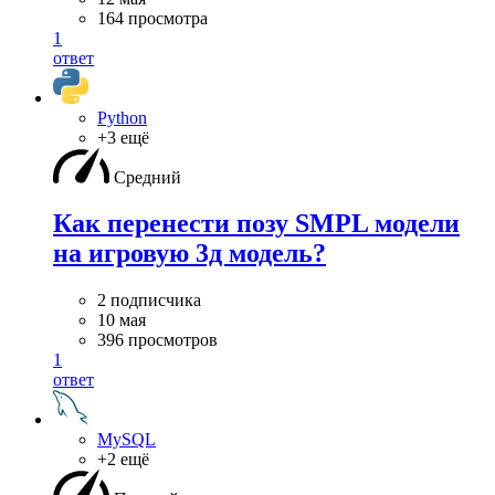
164 просмотра
1
ответ
Python
+3 ещё
Средний
Как перенести позу SMPL модели
на игровую 3д модель?
2 подписчика
10 мая
396 просмотров
1
ответ
MySQL
+2 ещё