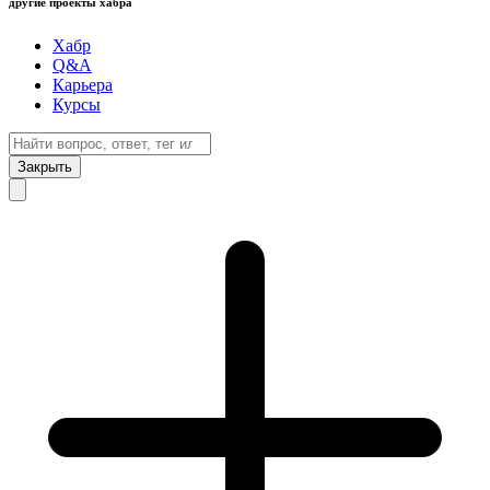
другие проекты хабра
Хабр
Q&A
Карьера
Курсы
Закрыть