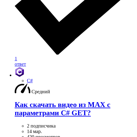
1
ответ
C#
Средний
Как скачать видео из MAX с
параметрами C# GET?
2 подписчика
14 мар.
420 просмотров