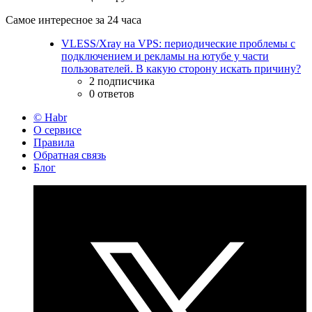
Самое интересное за 24 часа
VLESS/Xray на VPS: периодические проблемы с
подключением и рекламы на ютубе у части
пользователей. В какую сторону искать причину?
2 подписчика
0 ответов
© Habr
О сервисе
Правила
Обратная связь
Блог