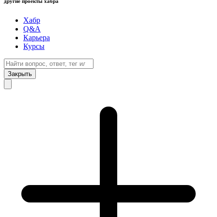
другие проекты хабра
Хабр
Q&A
Карьера
Курсы
Закрыть