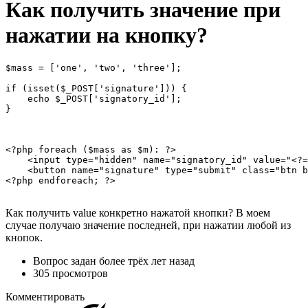
Как получить значение при
нажатии на кнопку?
$mass = ['one', 'two', 'three'];

if (isset($_POST['signature'])) {

    echo $_POST['signatory_id'];

}
<?php foreach ($mass as $m): ?>

    <input type="hidden" name="signatory_id" value="<?=
    <button name="signature" type="submit" class="btn b
<?php endforeach; ?>
Как получить value конкретно нажатой кнопки? В моем
случае получаю значение последней, при нажатии любой из
кнопок.
Вопрос задан
более трёх лет назад
305 просмотров
Комментировать