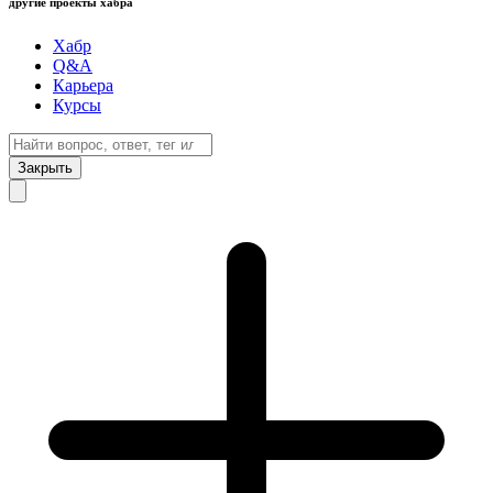
другие проекты хабра
Хабр
Q&A
Карьера
Курсы
Закрыть