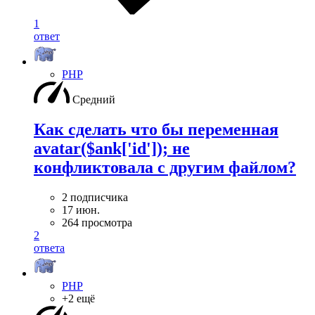
1
ответ
PHP
Средний
Как сделать что бы переменная
avatar($ank['id']); не
конфликтовала с другим файлом?
2 подписчика
17 июн.
264 просмотра
2
ответа
PHP
+2 ещё