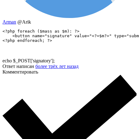
Arman
@Arik
<?php foreach ($mass as $m): ?>

    <button name="signature" value="<?=$m?>" type="subm
<?php endforeach; ?>
echo $_POST['signatory'];
Ответ написан
более трёх лет назад
Комментировать