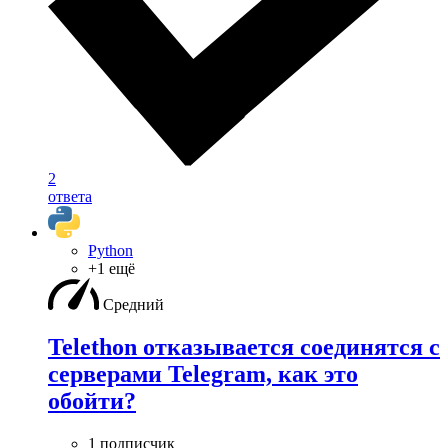
2
ответа
Python
+1 ещё
Средний
Telethon отказывается соединятся с
серверами Telegram, как это
обойти?
1 подписчик