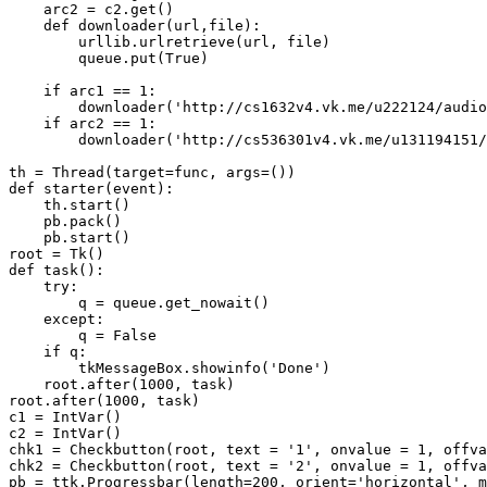
    arc2 = c2.get()

    def downloader(url,file):

        urllib.urlretrieve(url, file)

        queue.put(True)

    if arc1 == 1:

        downloader('http://cs1632v4.vk.me/u222124/audio
    if arc2 == 1:

        downloader('http://cs536301v4.vk.me/u131194151/
th = Thread(target=func, args=())

def starter(event):

    th.start()

    pb.pack()

    pb.start()

root = Tk()

def task():

    try:

        q = queue.get_nowait()

    except:

        q = False

    if q:

        tkMessageBox.showinfo('Done')

    root.after(1000, task)

root.after(1000, task)

c1 = IntVar()

c2 = IntVar()

chk1 = Checkbutton(root, text = '1', onvalue = 1, offva
chk2 = Checkbutton(root, text = '2', onvalue = 1, offva
pb = ttk.Progressbar(length=200, orient='horizontal', m