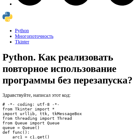
Python
Многопоточность
Tkinter
Python. Как реализовать
повторное использование
программы без перезапуска?
Здравствуйте, написал этот код:
# -*- coding: utf-8 -*-

from Tkinter import *

import urllib, ttk, tkMessageBox

from threading import Thread

from Queue import Queue

queue = Queue()

def func():

    arc1 = c1.get()
