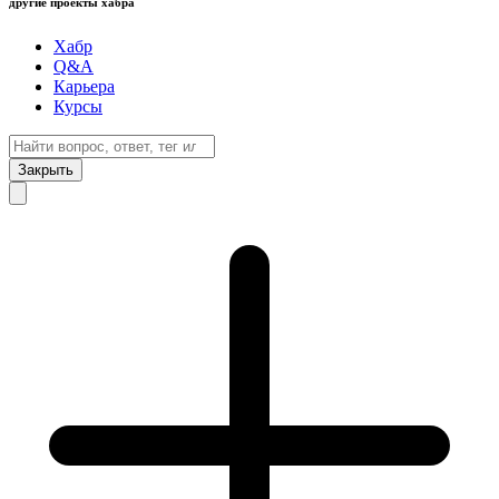
другие проекты хабра
Хабр
Q&A
Карьера
Курсы
Закрыть