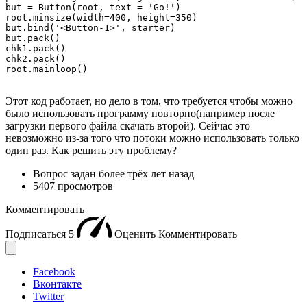
but = Button(root, text = 'Go!')

root.minsize(width=400, height=350)

but.bind('<Button-1>', starter)

but.pack()

chk1.pack()

chk2.pack()

root.mainloop()
Этот код работает, но дело в том, что требуется чтобы можно
было использовать программу повторно(например после
загрузки первого файла скачать второй). Сейчас это
невозможно из-за того что потоки можно использовать только
один раз. Как решить эту проблему?
Вопрос задан
более трёх лет назад
5407 просмотров
Комментировать
Подписаться
5
Оценить
Комментировать
Facebook
Вконтакте
Twitter