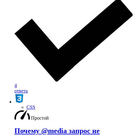
4
ответа
CSS
Простой
Почему @media запрос не