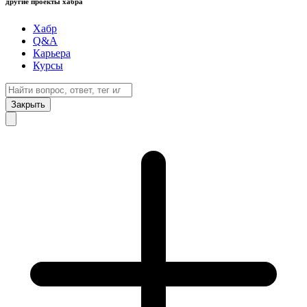
другие проекты хабра
Хабр
Q&A
Карьера
Курсы
Закрыть