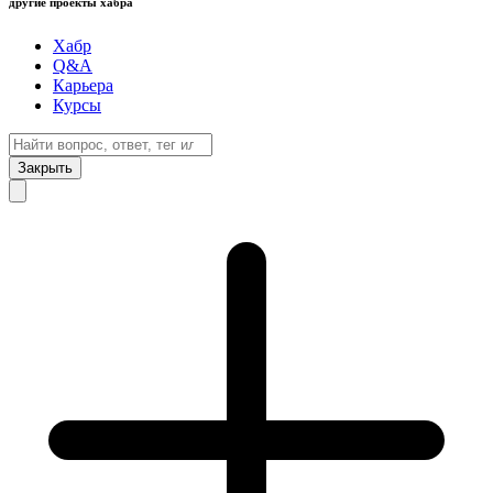
другие проекты хабра
Хабр
Q&A
Карьера
Курсы
Закрыть