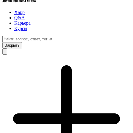
другие проекты хабра
Хабр
Q&A
Карьера
Курсы
Закрыть