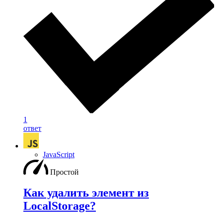
1
ответ
JavaScript
Простой
Как удалить элемент из
LocalStorage?