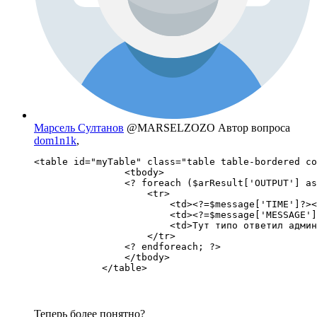
Марсель Султанов
@MARSELZOZO
Автор вопроса
dom1n1k
,
<table id="myTable" class="table table-bordered co
                <tbody>

                <? foreach ($arResult['OUTPUT'] as
                    <tr>

                        <td><?=$message['TIME']?><
                        <td><?=$message['MESSAGE']
                        <td>Тут типо ответил админ
                    </tr>

                <? endforeach; ?>

                </tbody>

            </table>
Теперь более понятно?