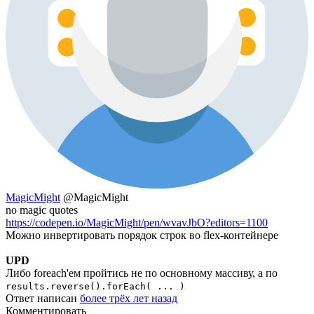
MagicMight
@MagicMight
no magic quotes
https://codepen.io/MagicMight/pen/wvavJbO?editors=1100
Можно инвертировать порядок строк во flex-контейнере
UPD
Либо foreach'ем пройтись не по основному массиву, а по
results.reverse().forEach( ... )
Ответ написан
более трёх лет назад
Комментировать