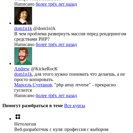
Написано
более трёх лет назад
dom1n1k
@dom1n1k
В чем проблема развернуть массив перед рендерингом
средствами PHP?
Написано
более трёх лет назад
Andrew
@KickeRocK
dom1n1k
, для этого нужно понимать что делаешь, а не
просто копировать.
Марсель Султанов
, "php array reverse" - прекрасно
гуглится
Написано
более трёх лет назад
Помогут разобраться в теме
Все курсы
Нетология
Веб-разработчик с нуля: профессия с выбором