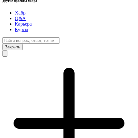
другие проекты хабра
Хабр
Q&A
Карьера
Курсы
Закрыть