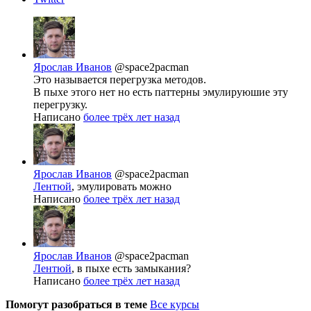
Ярослав Иванов
@space2pacman
Это называется перегрузка методов.
В пыхе этого нет но есть паттерны эмулируюшие эту
перегрузку.
Написано
более трёх лет назад
Ярослав Иванов
@space2pacman
Лентюй
, эмулировать можно
Написано
более трёх лет назад
Ярослав Иванов
@space2pacman
Лентюй
, в пыхе есть замыкания?
Написано
более трёх лет назад
Помогут разобраться в теме
Все курсы