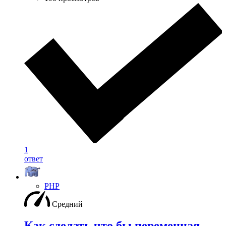
1
ответ
PHP
Средний
Как сделать что бы переменная