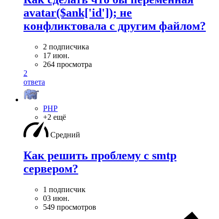
avatar($ank['id']); не
конфликтовала с другим файлом?
2 подписчика
17 июн.
264 просмотра
2
ответа
PHP
+2 ещё
Средний
Как решить проблему с smtp
сервером?
1 подписчик
03 июн.
549 просмотров