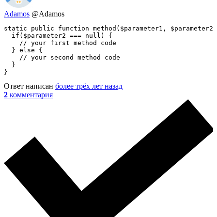
Adamos
@Adamos
static public function method($parameter1, $parameter2 
  if($parameter2 === null) {

    // your first method code

  } else {

    // your second method code

  }

}
Ответ написан
более трёх лет назад
2
комментария