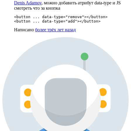
Denis Adamov
, можно добавить атрибут data-type и JS
смотреть что за кнопка
<button ... data-type="remove"></button>

<button ... data-type="add"></button>
Написано
более трёх лет назад