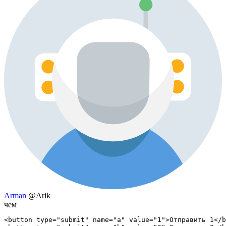
Arman
@Arik
чем
<button type="submit" name="a" value="1">Отправить 1</b