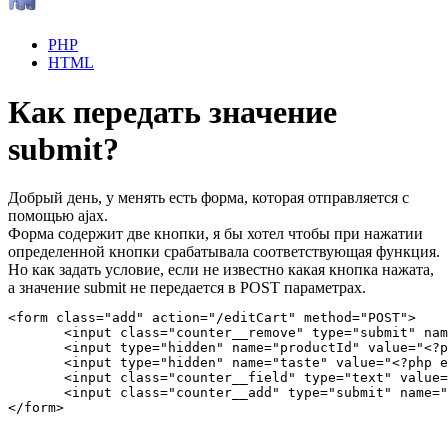
PHP
HTML
Как передать значение
submit?
Добрый день, у менять есть форма, которая отправляется с
помощью ajax.
Форма содержит две кнопки, я бы хотел чтобы при нажатии
определенной кнопки срабатывала соответствующая функция.
Но как задать условие, если не известно какая кнопка нажата,
а значение submit не передается в POST параметрах.
<form class="add" action="/editCart" method="POST">

       <input class="counter__remove" type="submit" nam
       <input type="hidden" name="productId" value="<?p
       <input type="hidden" name="taste" value="<?php e
       <input class="counter__field" type="text" value=
       <input class="counter__add" type="submit" name="
</form>