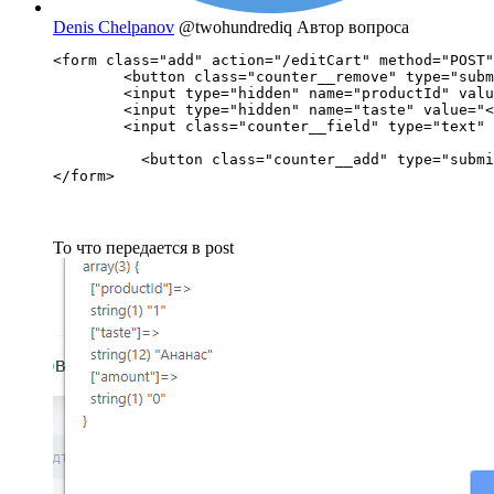
Denis Chelpanov
@twohundrediq
Автор вопроса
<form class="add" action="/editCart" method="POST"
        <button class="counter__remove" type="subm
        <input type="hidden" name="productId" valu
        <input type="hidden" name="taste" value="<
        <input class="counter__field" type="text" 
                                                  
          <button class="counter__add" type="submi
</form>
То что передается в post