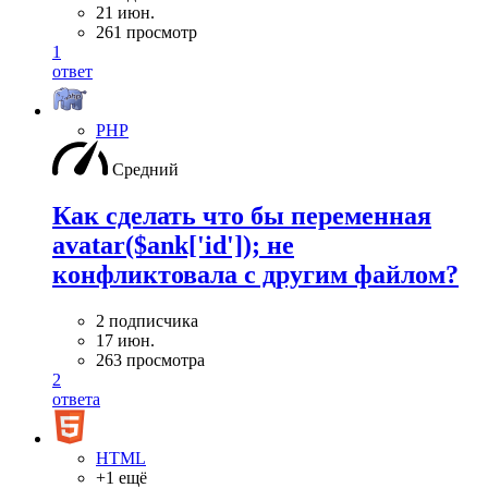
21 июн.
261 просмотр
1
ответ
PHP
Средний
Как сделать что бы переменная
avatar($ank['id']); не
конфликтовала с другим файлом?
2 подписчика
17 июн.
263 просмотра
2
ответа
HTML
+1 ещё