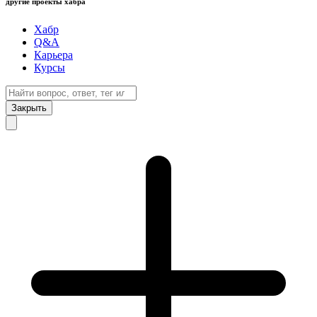
другие проекты хабра
Хабр
Q&A
Карьера
Курсы
Закрыть