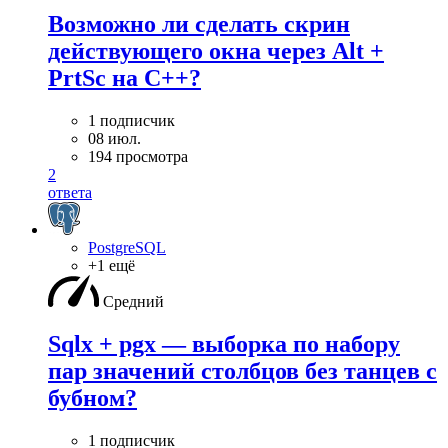
Возможно ли сделать скрин
действующего окна через Alt +
PrtSc на С++?
1 подписчик
08 июл.
194 просмотра
2
ответа
PostgreSQL
+1 ещё
Средний
Sqlx + pgx — выборка по набору
пар значений столбцов без танцев с
бубном?
1 подписчик