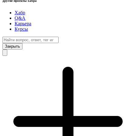
другие проекты хабра
Хабр
Q&A
Карьера
Курсы
Закрыть