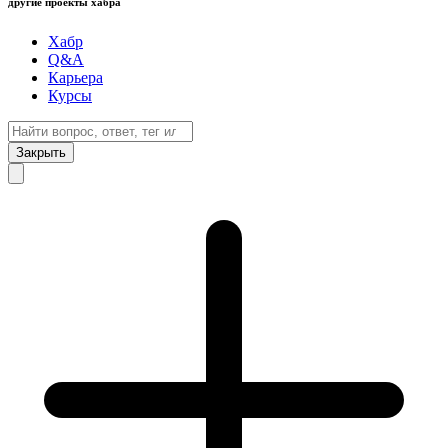
другие проекты хабра
Хабр
Q&A
Карьера
Курсы
Закрыть