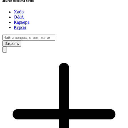
другие проекты хабра
Хабр
Q&A
Карьера
Курсы
Закрыть