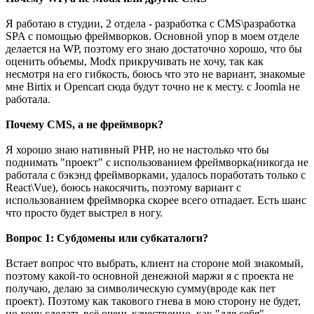
Я работаю в студии, 2 отдела - разработка с CMS\разработка
SPA с помощью фреймворков. Основной упор в моем отделе
делается на WP, поэтому его знаю достаточно хорошо, что бы
оценить объемы, Modx прикручивать не хочу, так как
несмотря на его гибкость, боюсь что это не вариант, знакомые
мне Birtix и Opencart сюда будут точно не к месту. с Joomla не
работала.
Почему CMS, а не фреймворк?
Я хорошо знаю нативный PHP, но не настолько что бы
поднимать "проект" с использованием фреймворка(никогда не
работала с бэкэнд фреймворками, удалось поработать только с
React\Vue), боюсь накосячить, поэтому вариант с
использованием фреймворка скорее всего отпадает. Есть шанс
что просто будет выстрел в ногу.
Вопрос 1: Субдомены или субкаталоги?
Встает вопрос что выбрать, клиент на стороне мой знакомый,
поэтому какой-то основной денежной маржи я с проекта не
получаю, делаю за символическую сумму(вроде как пет
проект). Поэтому как такового гнева в мою сторону не будет,
но хочу сделать всё очень качественно, как "для себя".