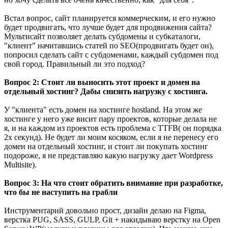
Встал вопрос, сайт планируется коммерческим, и его нужно
будет продвигать, что лучше будет для продвижения сайта?
Мультисайт позволяет делать субдомены и субкаталоги,
"клиент" начитавшись статей по SEO(продвигать будет он),
попросил сделать сайт с субдоменами, каждый субдомен под
свой город. Правильный ли это подход?
Вопрос 2: Стоит ли выносить этот проект и домен на
отдельный хостинг? Дабы снизить нагрузку с хостинга.
У "клиента" есть домен на хостинге hostland. На этом же
хостинге у него уже висит пару проектов, которые делала не
я, и на каждом из проектов есть проблема с TTFB( он порядка
2х секунд). Не будет ли моим косяком, если я не перенесу его
домен на отдельный хостинг, и стоит ли покупать хостинг
подороже, я не представляю какую нагрузку дает Wordpress
Multisite).
Вопрос 3: На что стоит обратить внимание при разработке,
что бы не наступить на грабли
Инструментарий довольно прост, дизайн делаю на Figma,
верстка PUG, SASS, GULP, Git + накидываю верстку на Open