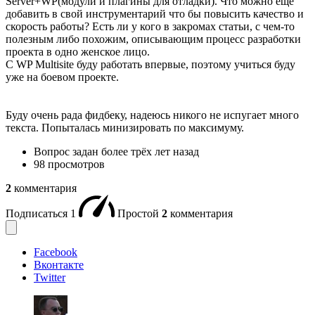
Server+WP(модули и плагины для отладки). Что можно еще
добавить в свой инструментарий что бы повысить качество и
скорость работы? Есть ли у кого в закромах статьи, с чем-то
полезным либо похожим, описывающим процесс разработки
проекта в одно женское лицо.
С WP Multisite буду работать впервые, поэтому учиться буду
уже на боевом проекте.
Буду очень рада фидбеку, надеюсь никого не испугает много
текста. Попыталась минизировать по максимуму.
Вопрос задан
более трёх лет назад
98 просмотров
2
комментария
Подписаться
1
Простой
2
комментария
Facebook
Вконтакте
Twitter