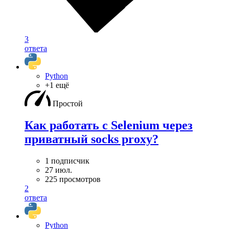
3
ответа
Python
+1 ещё
Простой
Как работать с Selenium через
приватный socks proxy?
1 подписчик
27 июл.
225 просмотров
2
ответа
Python