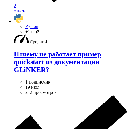
2
ответа
Python
+1 ещё
Средний
Почему не работает пример
quickstart из документации
GLiNKER?
1 подписчик
19 июл.
212 просмотров