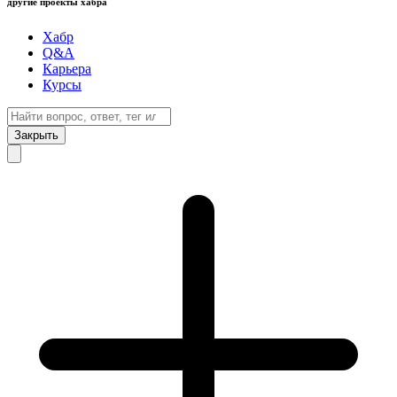
другие проекты хабра
Хабр
Q&A
Карьера
Курсы
Закрыть