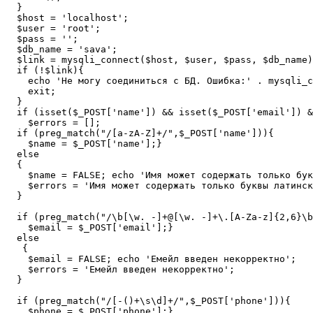
  }

  $host = 'localhost';

  $user = 'root';

  $pass = '';

  $db_name = 'sava';

  $link = mysqli_connect($host, $user, $pass, $db_name)
  if (!$link){

    echo 'Не могу соединиться с БД. Ошибка:' . mysqli_c
    exit;

  }

  if (isset($_POST['name']) && isset($_POST['email']) &
    $errors = [];

  if (preg_match("/[a-zA-Z]+/",$_POST['name'])){

    $name = $_POST['name'];}

  else

  { 

    $name = FALSE; echo 'Имя может содержать только бук
    $errors = 'Имя может содержать только буквы латинск
  }

  if (preg_match("/\b[\w. -]+@[\w. -]+\.[A-Za-z]{2,6}\b
    $email = $_POST['email'];}

  else

   {

    $email = FALSE; echo 'Емейл введен некорректно';

    $errors = 'Емейл введен некорректно';

  }

  if (preg_match("/[-()+\s\d]+/",$_POST['phone'])){

    $phone = $_POST['phone'];}
