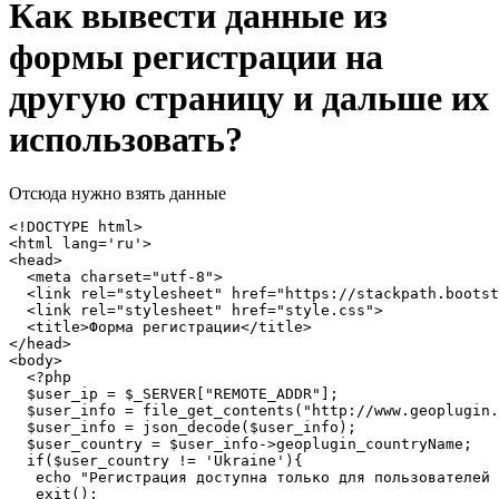
Как вывести данные из
формы регистрации на
другую страницу и дальше их
использовать?
Отсюда нужно взять данные
<!DOCTYPE html>

<html lang='ru'>

<head>

  <meta charset="utf-8">

  <link rel="stylesheet" href="https://stackpath.bootst
  <link rel="stylesheet" href="style.css">

  <title>Форма регистрации</title>

</head>  

<body>

  <?php

  $user_ip = $_SERVER["REMOTE_ADDR"];

  $user_info = file_get_contents("http://www.geoplugin.
  $user_info = json_decode($user_info);

  $user_country = $user_info->geoplugin_countryName;

  if($user_country != 'Ukraine'){

   echo "Регистрация доступна только для пользователей 
   exit();
