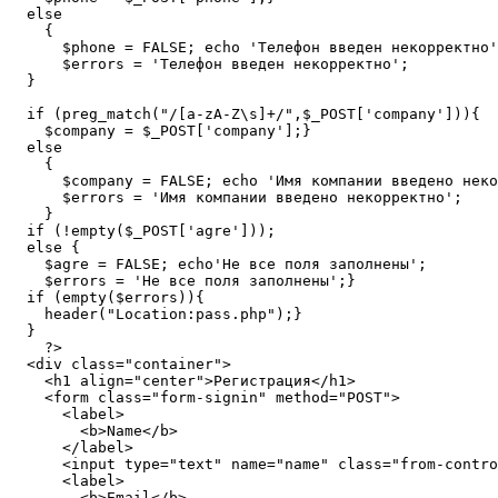
  else

    {

      $phone = FALSE; echo 'Телефон введен некорректно'
      $errors = 'Телефон введен некорректно';

  }

  if (preg_match("/[a-zA-Z\s]+/",$_POST['company'])){

    $company = $_POST['company'];}

  else

    {

      $company = FALSE; echo 'Имя компании введено неко
      $errors = 'Имя компании введено некорректно';

    }

  if (!empty($_POST['agre']));

  else {

    $agre = FALSE; echo'Не все поля заполнены';

    $errors = 'Не все поля заполнены';}

  if (empty($errors)){

    header("Location:pass.php");}

  }

    ?> 

  <div class="container">

    <h1 align="center">Регистрация</h1>

    <form class="form-signin" method="POST">

      <label>

        <b>Name</b>

      </label>

      <input type="text" name="name" class="from-contro
      <label>

        <b>Email</b>
