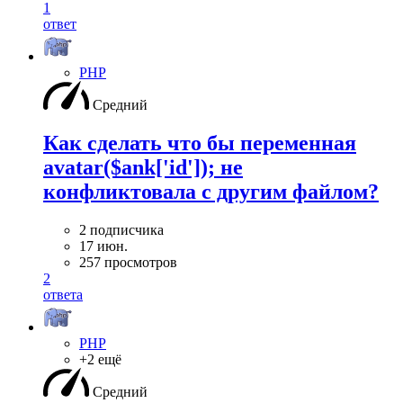
1
ответ
PHP
Средний
Как сделать что бы переменная
avatar($ank['id']); не
конфликтовала с другим файлом?
2 подписчика
17 июн.
257 просмотров
2
ответа
PHP
+2 ещё
Средний