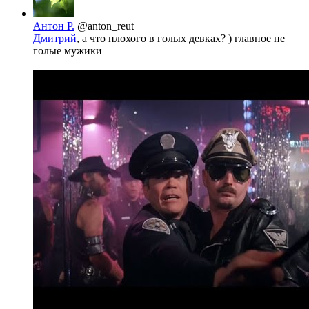
Антон Р.
@anton_reut
Дмитрий
, а что плохого в голых девках? ) главное не
голые мужики