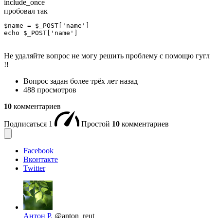
include_once
пробовал так
$name = $_POST['name']

echo $_POST['name']
Не удаляйте вопрос не могу решить проблему с помощю гугл
!!
Вопрос задан
более трёх лет назад
488 просмотров
10
комментариев
Подписаться
1
Простой
10
комментариев
Facebook
Вконтакте
Twitter
Антон Р.
@anton_reut