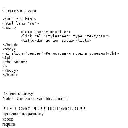
Сюда их вывести
<!DOCTYPE html>

<html lang='ru'>

<head>

	<meta charset="utf-8">

	<link rel="stylesheet" type="text/css">

	<title>Данные для входа</title>

</head>

<body>

<h1 align="center">Регистрация прошла успешно!</h1>

<?php 

echo $name;

?>

</body>

</html>
Выдает ошибку
Notice: Undefined variable: name in
!!!ГУГЛ СМОТРЕЛ!!!! НЕ ПОМОГЛО !!!!
пробовал по разному
череp
require