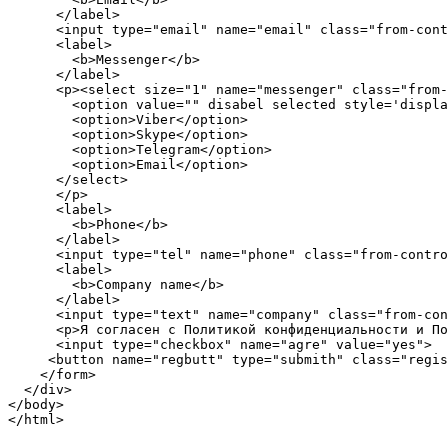
      </label>

      <input type="email" name="email" class="from-cont
      <label>

        <b>Messenger</b>

      </label>

      <p><select size="1" name="messenger" class="from-
        <option value="" disabel selected style='displa
        <option>Viber</option>

        <option>Skype</option>

        <option>Telegram</option>

        <option>Email</option>

      </select>  

      </p>

      <label>

        <b>Phone</b>

      </label>

      <input type="tel" name="phone" class="from-contro
      <label>

        <b>Company name</b>

      </label>

      <input type="text" name="company" class="from-con
      <p>Я согласен с Политикой конфиденциальности и По
      <input type="checkbox" name="agre" value="yes">

     <button name="regbutt" type="submith" class="regis
    </form>

  </div>

</body>

</html>