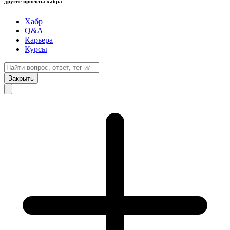
другие проекты хабра
Хабр
Q&A
Карьера
Курсы
Закрыть