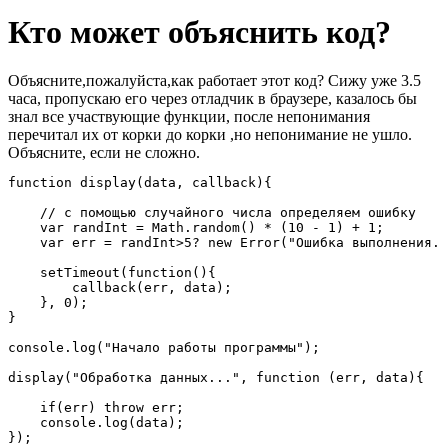
Кто может объяснить код?
Объясните,пожалуйста,как работает этот код? Сижу уже 3.5
часа, пропускаю его через отладчик в браузере, казалось бы
знал все участвующие функции, после непонимания
перечитал их от корки до корки ,но непонимание не ушло.
Объясните, если не сложно.
function display(data, callback){

    // с помощью случайного числа определяем ошибку

    var randInt = Math.random() * (10 - 1) + 1;

    var err = randInt>5? new Error("Ошибка выполнения. 
    setTimeout(function(){

        callback(err, data);

    }, 0);

}

console.log("Начало работы программы");

display("Обработка данных...", function (err, data){

    if(err) throw err;

    console.log(data);

});
