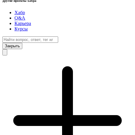
другие проекты хабра
Хабр
Q&A
Карьера
Курсы
Закрыть