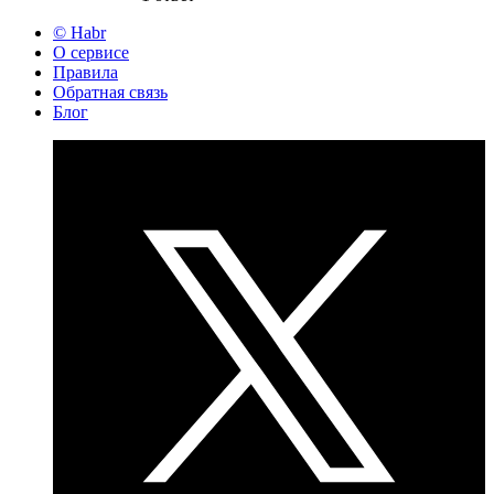
© Habr
О сервисе
Правила
Обратная связь
Блог