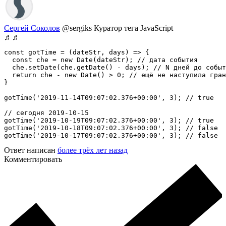
Сергей Соколов
@sergiks
Куратор тега JavaScript
♬♬
const gotTime = (dateStr, days) => {

  const che = new Date(dateStr); // дата события

  che.setDate(che.getDate() - days); // N дней до событ
  return che - new Date() > 0; // ещё не наступила гран
}

gotTime('2019-11-14T09:07:02.376+00:00', 3); // true

// сегодня 2019-10-15

gotTime('2019-10-19T09:07:02.376+00:00', 3); // true

gotTime('2019-10-18T09:07:02.376+00:00', 3); // false

gotTime('2019-10-17T09:07:02.376+00:00', 3); // false
Ответ написан
более трёх лет назад
Комментировать