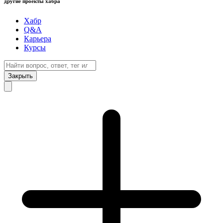
другие проекты хабра
Хабр
Q&A
Карьера
Курсы
Закрыть