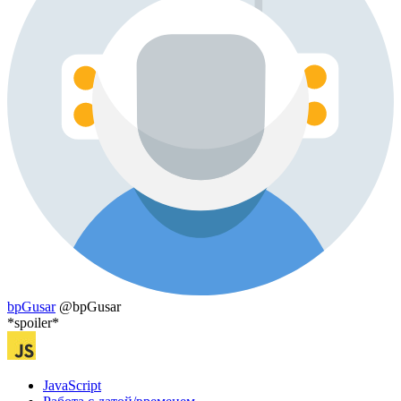
bpGusar
@bpGusar
*spoiler*
JavaScript