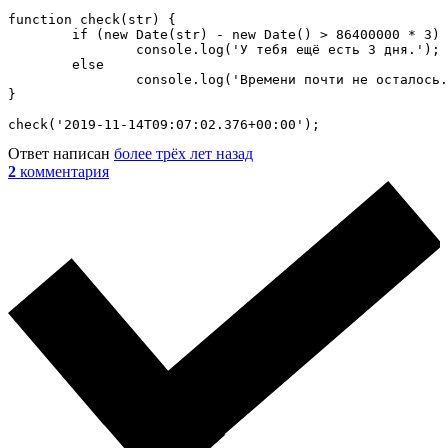
function check(str) {

	if (new Date(str) - new Date() > 86400000 * 3)

		console.log('У тебя ещё есть 3 дня.');

	else

		console.log('Времени почти не осталось.');

}

check('2019-11-14T09:07:02.376+00:00');
Ответ написан
более трёх лет назад
2
комментария