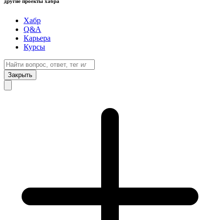
другие проекты хабра
Хабр
Q&A
Карьера
Курсы
Закрыть