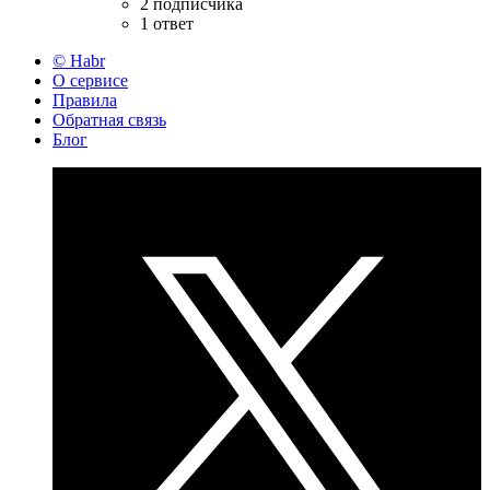
2 подписчика
1 ответ
© Habr
О сервисе
Правила
Обратная связь
Блог