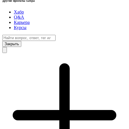
другие проекты хабра
Хабр
Q&A
Карьера
Курсы
Закрыть