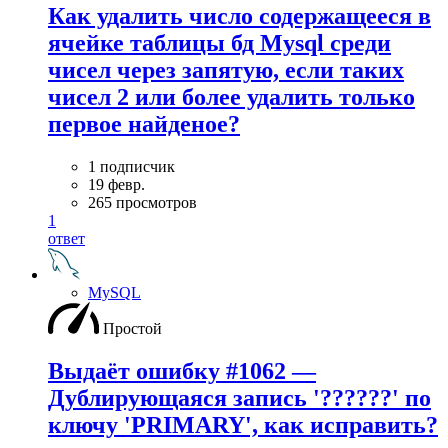
Как удалить число содержащееся в
ячейке таблицы бд Mysql среди
чисел через запятую, если таких
чисел 2 или более удалить только
первое найденое?
1 подписчик
19 февр.
265 просмотров
1
ответ
MySQL
Простой
Выдаёт ошибку #1062 —
Дублирующаяся запись '??????' по
ключу 'PRIMARY', как исправить?