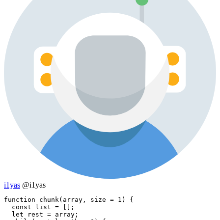
i1yas
@i1yas
function chunk(array, size = 1) {

  const list = [];

  let rest = array;
