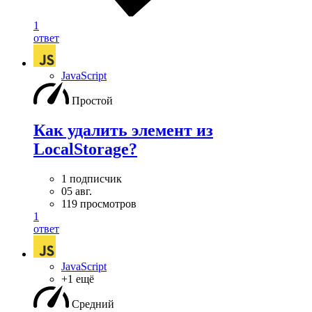
1
ответ
JavaScript
Простой
Как удалить элемент из
LocalStorage?
1 подписчик
05 авг.
119 просмотров
1
ответ
JavaScript
+1 ещё
Средний