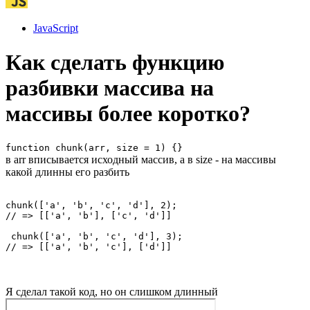
JavaScript
Как сделать функцию
разбивки массива на
массивы более коротко?
function chunk(arr, size = 1) {}
в arr вписывается исходный массив, а в size - на массивы
какой длинны его разбить
chunk(['a', 'b', 'c', 'd'], 2);

// => [['a', 'b'], ['c', 'd']]

 chunk(['a', 'b', 'c', 'd'], 3);

// => [['a', 'b', 'c'], ['d']]
Я сделал такой код, но он слишком длинный