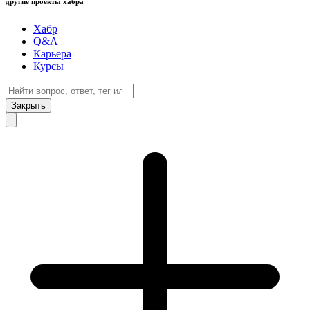
другие проекты хабра
Хабр
Q&A
Карьера
Курсы
Закрыть