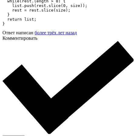
  while(rest.length > 0) {

    list.push(rest.slice(0, size));

    rest = rest.slice(size);

  }

  return list;

}
Ответ написан
более трёх лет назад
Комментировать