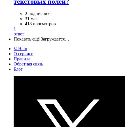
текстовых полей?
2 подписчика
31 мая
418 просмотров
1
ответ
Показать ещё
Загружается…
© Habr
О сервисе
Правила
Обратная связь
Блог