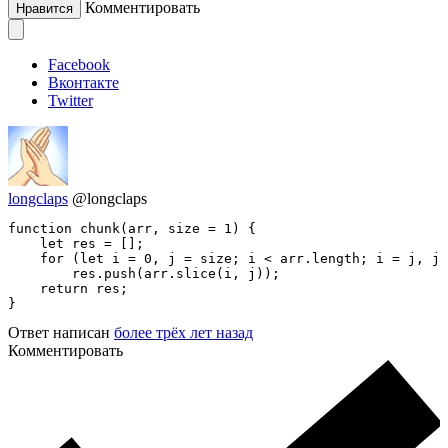
Комментировать
Нравится
Facebook
Вконтакте
Twitter
longclaps
@longclaps
function chunk(arr, size = 1) {

    let res = [];

    for (let i = 0, j = size; i < arr.length; i = j, j 
        res.push(arr.slice(i, j));

    return res;

}
Ответ написан
более трёх лет назад
Комментировать