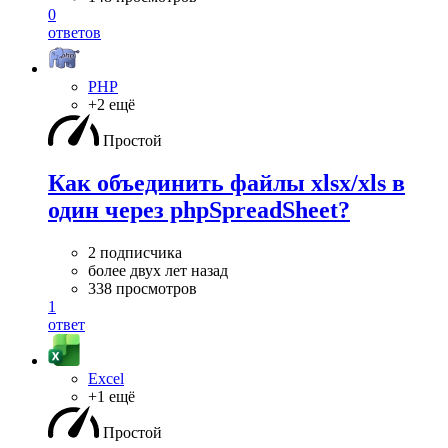
0
ответов
PHP
+2 ещё
Простой
Как объединить файлы xlsx/xls в
один через phpSpreadSheet?
2 подписчика
более двух лет назад
338 просмотров
1
ответ
Excel
+1 ещё
Простой