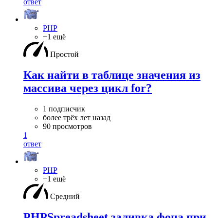
ответ
PHP
+1 ещё
Простой
Как найти в таблице значения из
массива через цикл for?
1 подписчик
более трёх лет назад
90 просмотров
1
ответ
PHP
+1 ещё
Средний
PHPSpreadsheet заливка фона при