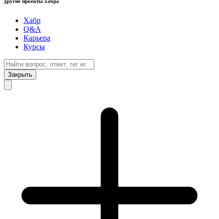
другие проекты хабра
Хабр
Q&A
Карьера
Курсы
Закрыть