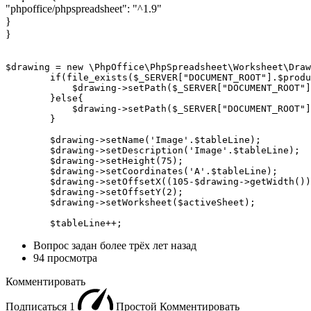
"phpoffice/phpspreadsheet": "^1.9"
}
}
$drawing = new \PhpOffice\PhpSpreadsheet\Worksheet\Draw
        if(file_exists($_SERVER["DOCUMENT_ROOT"].$produ
            $drawing->setPath($_SERVER["DOCUMENT_ROOT"]
        }else{

            $drawing->setPath($_SERVER["DOCUMENT_ROOT"]
        }

        $drawing->setName('Image'.$tableLine);

        $drawing->setDescription('Image'.$tableLine);

        $drawing->setHeight(75);

        $drawing->setCoordinates('A'.$tableLine);

        $drawing->setOffsetX((105-$drawing->getWidth())
        $drawing->setOffsetY(2);

        $drawing->setWorksheet($activeSheet);

        $tableLine++;
Вопрос задан
более трёх лет назад
94 просмотра
Комментировать
Подписаться
1
Простой
Комментировать