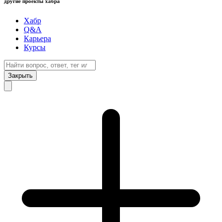
другие проекты хабра
Хабр
Q&A
Карьера
Курсы
Закрыть