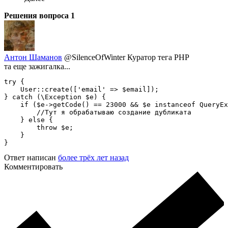
Решения вопроса
1
Антон Шаманов
@SilenceOfWinter
Куратор тега PHP
та еще зажигалка...
try {

    User::create(['email' => $email]);

} catch (\Exception $e) {

    if ($e->getCode() == 23000 && $e instanceof QueryEx
        //Тут я обрабатываю создание дубликата

    } else {

        throw $e;

    }

}
Ответ написан
более трёх лет назад
Комментировать