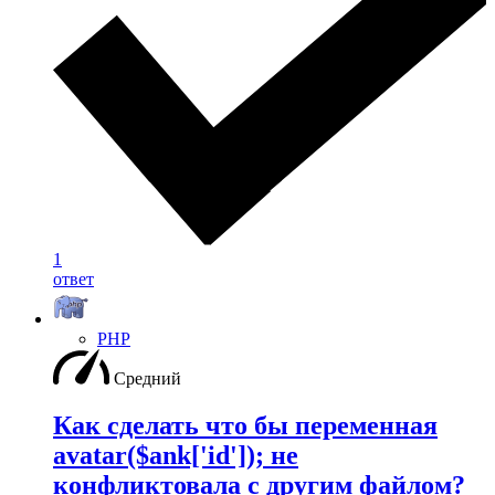
1
ответ
PHP
Средний
Как сделать что бы переменная
avatar($ank['id']); не
конфликтовала с другим файлом?