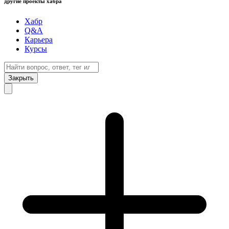
другие проекты хабра
Хабр
Q&A
Карьера
Курсы
Закрыть