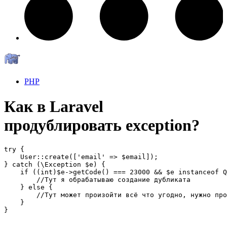
PHP
Как в Laravel
продублировать exception?
try {

    User::create(['email' => $email]);

} catch (\Exception $e) {

    if ((int)$e->getCode() === 23000 && $e instanceof Q
        //Тут я обрабатываю создание дубликата

    } else {

        //Тут может произойти всё что угодно, нужно про
    }

}