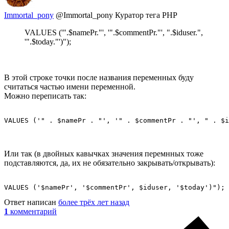
Immortal_pony
@Immortal_pony
Куратор тега PHP
VALUES ('".$namePr."', '".$commentPr."', ".$iduser.",
'".$today."')");
В этой строке точки после названия переменных буду
считаться частью имени переменной.
Можно переписать так:
VALUES ('" . $namePr . "', '" . $commentPr . "', " . $i
Или так (в двойных кавычках значения перемнных тоже
подставляются, да, их не обязательно закрывать/открывать):
VALUES ('$namePr', '$commentPr', $iduser, '$today')");
Ответ написан
более трёх лет назад
1
комментарий