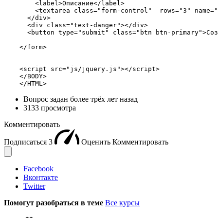
        <label>Описание</label>

        <textarea class="form-control"  rows="3" name="
      </div>

      <div class="text-danger"></div>

      <button type="submit" class="btn btn-primary">Соз
    </form>

    <script src="js/jquery.js"></script>

    </BODY>

    </HTML>
Вопрос задан
более трёх лет назад
3133 просмотра
Комментировать
Подписаться
3
Оценить
Комментировать
Facebook
Вконтакте
Twitter
Помогут разобраться в теме
Все курсы