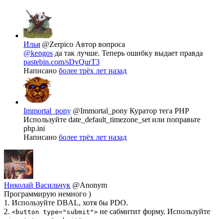
Илья
@Zerpico
Автор вопроса
@kengos
да так лучше. Теперь ошибку выдает правда
pastebin.com/sDvQurT3
Написано
более трёх лет назад
Immortal_pony
@Immortal_pony
Куратор тега PHP
Используйте date_default_timezone_set или поправьте
php.ini
Написано
более трёх лет назад
Николай Васильчук
@Anonym
Программирую немного )
1. Используйте DBAL, хотя бы PDO.
2.
не сабмитит форму. Используйте
<button type="submit">