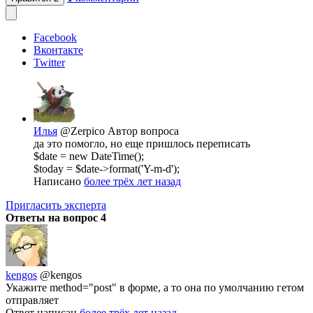
Facebook
Вконтакте
Twitter
Илья
@Zerpico
Автор вопроса
да это помогло, но еще пришлось переписать
$date = new DateTime();
$today = $date->format('Y-m-d');
Написано
более трёх лет назад
Пригласить эксперта
Ответы на вопрос
4
kengos
@kengos
Укажите method="post" в форме, а то она по умолчанию гетом
отправляет
Ответ написан
более трёх лет назад