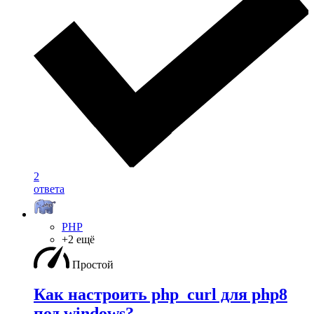
2
ответа
PHP
+2 ещё
Простой
Как настроить php_curl для php8
под windows?