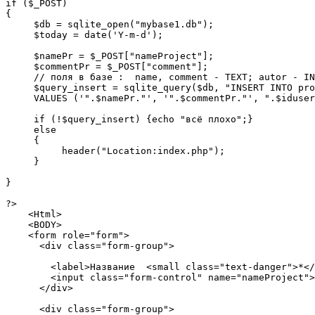
if ($_POST)

{

     $db = sqlite_open("mybase1.db");       

     $today = date('Y-m-d');

     $namePr = $_POST["nameProject"];

     $commentPr = $_POST["comment"];

     // поля в базе :  name, comment - TEXT; autor - IN
     $query_insert = sqlite_query($db, "INSERT INTO pro
     VALUES ('".$namePr."', '".$commentPr."', ".$iduser
     if (!$query_insert) {echo "всё плохо";}

     else

     {

          header("Location:index.php");

     }

}

?>

    <Html>

    <BODY>

    <form role="form">

      <div class="form-group">

        <label>Название  <small class="text-danger">*</
        <input class="form-control" name="nameProject">

      </div>

      <div class="form-group">
