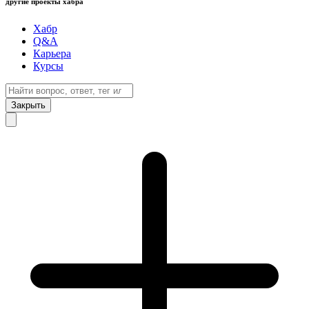
другие проекты хабра
Хабр
Q&A
Карьера
Курсы
Закрыть