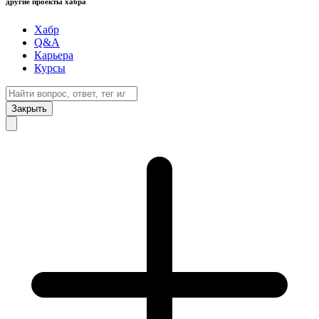
другие проекты хабра
Хабр
Q&A
Карьера
Курсы
Закрыть