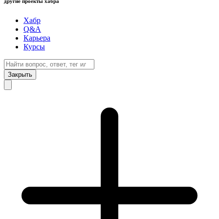
другие проекты хабра
Хабр
Q&A
Карьера
Курсы
Закрыть