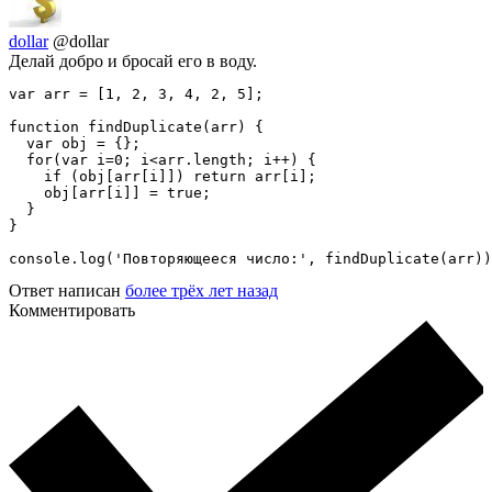
dollar
@dollar
Делай добро и бросай его в воду.
var arr = [1, 2, 3, 4, 2, 5];

function findDuplicate(arr) {

  var obj = {};

  for(var i=0; i<arr.length; i++) {

    if (obj[arr[i]]) return arr[i];

    obj[arr[i]] = true;

  }

}

console.log('Повторяющееся число:', findDuplicate(arr))
Ответ написан
более трёх лет назад
Комментировать